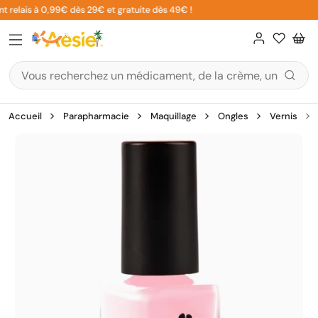
Aller
t relais à 0,99€ dès 29€ et gratuite dès 49€ !
au
contenu
Accueil
Parapharmacie
Maquillage
Ongles
Vernis