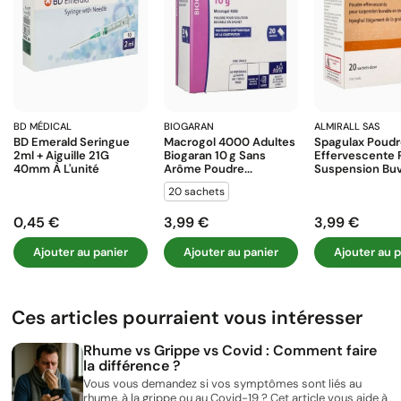
BD MÉDICAL
BIOGARAN
ALMIRALL SAS
BD Emerald Seringue
Macrogol 4000 Adultes
Spagulax Poud
2ml + Aiguille 21G
Biogaran 10 G Sans
Effervescente 
40mm À L'unité
Arôme Poudre...
Suspension Buva
20 sachets
0,45 €
3,99 €
3,99 €
Prix
Prix
Prix
Ajouter au panier
Ajouter au panier
Ajouter au p
Ces articles pourraient vous intéresser
Rhume vs Grippe vs Covid : Comment faire
la différence ?
Vous vous demandez si vos symptômes sont liés au
rhume, à la grippe ou au Covid-19 ? Cet article vous aide à