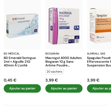
BD MÉDICAL
BIOGARAN
ALMIRALL SAS
BD Emerald Seringue
Macrogol 4000 Adultes
Spagulax Poud
2ml + Aiguille 21G
Biogaran 10 G Sans
Effervescente 
40mm À L'unité
Arôme Poudre...
Suspension Buva
20 sachets
0,45 €
3,99 €
3,99 €
Prix
Prix
Prix
Ajouter au panier
Ajouter au panier
Ajouter au p