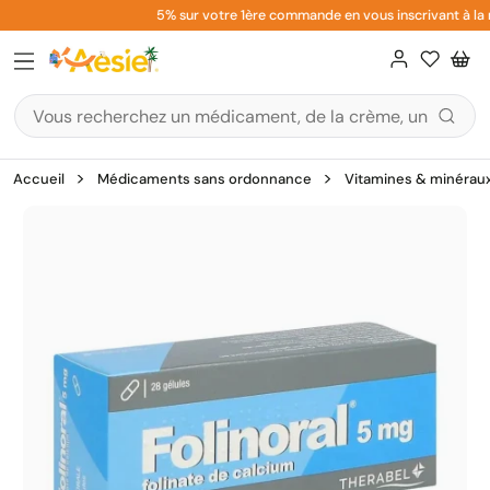
Aller
5% sur votre 1ère commande en vous inscrivant à la n
au
contenu
Accueil
Médicaments sans ordonnance
Vitamines & minérau