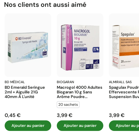
Nos clients ont aussi aimé
BD MÉDICAL
BIOGARAN
ALMIRALL SAS
BD Emerald Seringue
Macrogol 4000 Adultes
Spagulax Poud
2ml + Aiguille 21G
Biogaran 10 G Sans
Effervescente 
40mm À L'unité
Arôme Poudre...
Suspension Buva
20 sachets
0,45 €
3,99 €
3,99 €
Prix
Prix
Prix
Ajouter au panier
Ajouter au panier
Ajouter au p