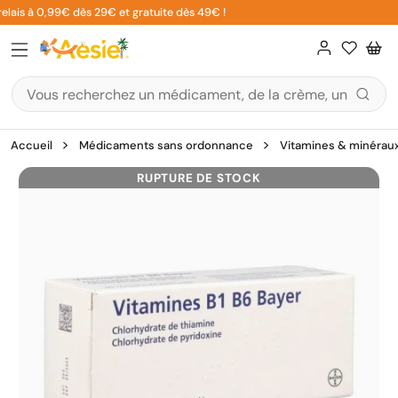
Aller
elais à 0,99€ dès 29€ et gratuite dès 49€ !
au
contenu
Accueil
Médicaments sans ordonnance
Vitamines & minérau
RUPTURE DE STOCK