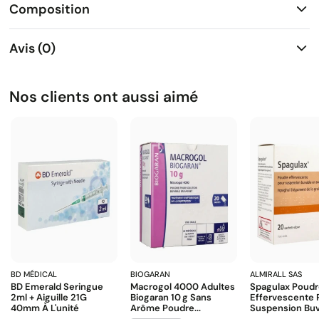
Composition
Avis (0)
Nos clients ont aussi aimé
BD MÉDICAL
BIOGARAN
ALMIRALL SAS
BD Emerald Seringue
Macrogol 4000 Adultes
Spagulax Poud
2ml + Aiguille 21G
Biogaran 10 G Sans
Effervescente 
40mm À L'unité
Arôme Poudre...
Suspension Buva