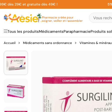
Aller
 dès 29€ et gratuite dès 49€ !
5% sur 
au
contenu
Pharmacie créée pour
soigner, veiller et rassembler
Tous les produits
Médicaments
Parapharmacie
Produits sol
Accueil
Médicaments sans ordonnance
Vitamines & minérau