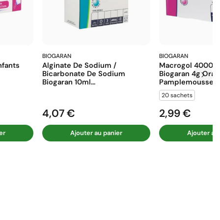
BIOGARAN
BIOGARAN
fants
Alginate De Sodium /
Macrogol 4000 E
Bicarbonate De Sodium
Biogaran 4g Ora
Biogaran 10ml...
Pamplemousse...
20 sachets
4,07 €
2,99 €
Prix
Prix
er
Ajouter au panier
Ajouter au