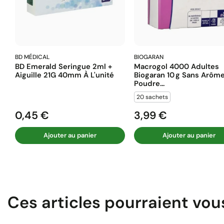
BD MÉDICAL
BIOGARAN
BD Emerald Seringue 2ml +
Macrogol 4000 Adultes
Aiguille 21G 40mm À L'unité
Biogaran 10 G Sans Arôm
Poudre...
20 sachets
0,45 €
3,99 €
Prix
Prix
Ajouter au panier
Ajouter au panier
Ces articles pourraient vou