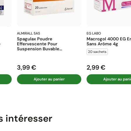
ALMIRALL SAS
EG LABO
Spagulax Poudre
Macrogol 4000 EG En
e
Effervescente Pour
Sans Arôme 4g
Suspension Buvable...
20 sachets
3,99 €
2,99 €
Prix
Prix
Ajouter au panier
Ajouter au pani
s intéresser