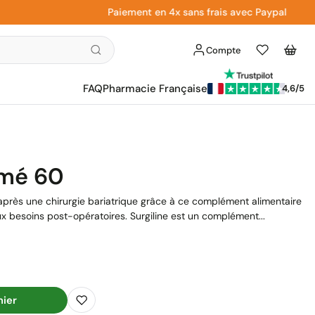
Paiement en 4x sans frais avec Paypal
Compte
Liste
Panier
d'envies
FAQ
Pharmacie Française
4,6/5
imé 60
té après une chirurgie bariatrique grâce à ce complément alimentaire
 besoins post-opératoires. Surgiline est un complément...
nier