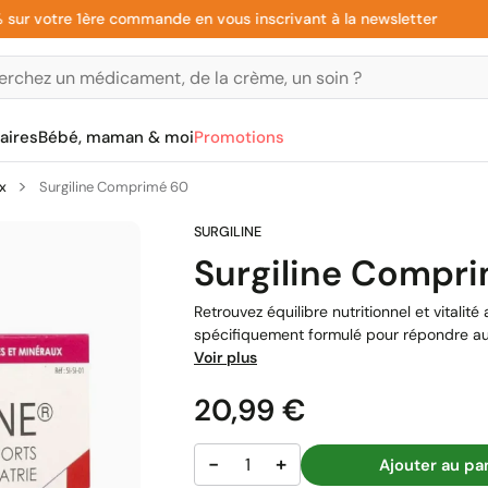
votre 1ère commande en vous inscrivant à la newsletter
aires
Bébé, maman & moi
Promotions
x
Surgiline Comprimé 60
Surgiline Compr
Retrouvez équilibre nutritionnel et vitali
spécifiquement formulé pour répondre aux
Voir plus
Prix
20,99 €
−
+
Ajouter au pa