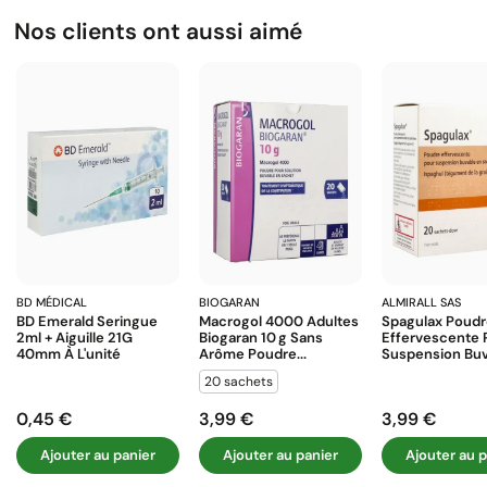
Nos clients ont aussi aimé
BD MÉDICAL
BIOGARAN
ALMIRALL SAS
BD Emerald Seringue
Macrogol 4000 Adultes
Spagulax Poud
2ml + Aiguille 21G
Biogaran 10 G Sans
Effervescente 
40mm À L'unité
Arôme Poudre...
Suspension Buva
20 sachets
0,45 €
3,99 €
3,99 €
Prix
Prix
Prix
Ajouter au panier
Ajouter au panier
Ajouter au p