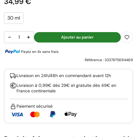
Prix
34,99 €
30 ml
−
+
Ajouter au panier
Payez en 4x sans frais.
Référence :
3337875694469
Livraison en 24h/48h en commandant avant 12h
Livraison à 0,99€ dès 29€ et gratuite dès 49€ en
France continentale
Paiement sécurisé