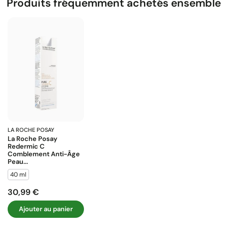
Produits fréquemment achetés ensemble
LA ROCHE POSAY
La Roche Posay
Redermic C
Comblement Anti-Âge
Peau...
40 ml
30,99 €
Prix
Ajouter au panier