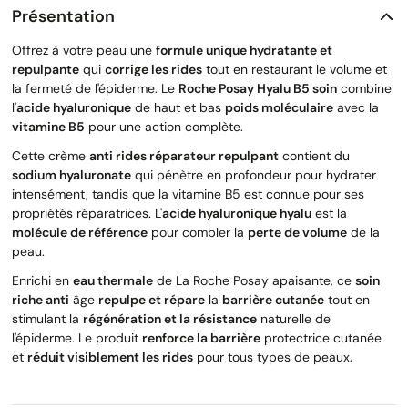
Présentation
Offrez à votre peau une
formule unique hydratante et
repulpante
qui
corrige les rides
tout en restaurant le volume et
la fermeté de l'épiderme. Le
Roche Posay Hyalu B5 soin
combine
l'
acide hyaluronique
de haut et bas
poids moléculaire
avec la
vitamine B5
pour une action complète.
Cette crème
anti rides réparateur repulpant
contient du
sodium hyaluronate
qui pénètre en profondeur pour hydrater
intensément, tandis que la vitamine B5 est connue pour ses
propriétés réparatrices. L'
acide hyaluronique hyalu
est la
molécule de référence
pour combler la
perte de volume
de la
peau.
Enrichi en
eau thermale
de La Roche Posay apaisante, ce
soin
riche anti
âge
repulpe et répare
la
barrière cutanée
tout en
stimulant la
régénération et la résistance
naturelle de
l'épiderme. Le produit
renforce la barrière
protectrice cutanée
et
réduit visiblement les rides
pour tous types de peaux.