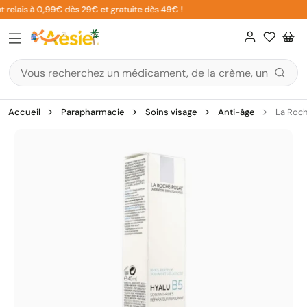
Aller
 relais à 0,99€ dès 29€ et gratuite dès 49€ !
au
contenu
Accueil
Parapharmacie
Soins visage
Anti-âge
La Roch