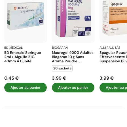
BD MÉDICAL
BIOGARAN
ALMIRALL SAS
BD Emerald Seringue
Macrogol 4000 Adultes
Spagulax Poud
2ml + Aiguille 21G
Biogaran 10 G Sans
Effervescente 
40mm À L'unité
Arôme Poudre...
Suspension Buva
20 sachets
0,45 €
3,99 €
3,99 €
Prix
Prix
Prix
Ajouter au panier
Ajouter au panier
Ajouter au p