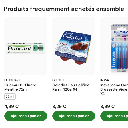
Produits fréquemment achetés ensemble
FLUOCARIL
GELODIET
INAVA
Fluocaril Bi-Fluore
Gelodiet Eau Gelifiee
Inava Mono Co
Menthe 75ml
Raisin 120g X4
Brossette Viol
X4
75 ml
4,99 €
3,29 €
3,99 €
Prix
Prix
Prix
Ajouter au panier
Ajouter au panier
Ajouter au p