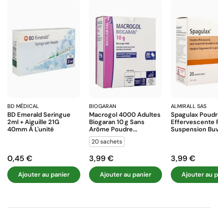
BD MÉDICAL
BIOGARAN
ALMIRALL SAS
BD Emerald Seringue
Macrogol 4000 Adultes
Spagulax Poud
2ml + Aiguille 21G
Biogaran 10 G Sans
Effervescente 
40mm À L'unité
Arôme Poudre...
Suspension Buva
20 sachets
0,45 €
3,99 €
3,99 €
Prix
Prix
Prix
Ajouter au panier
Ajouter au panier
Ajouter au p