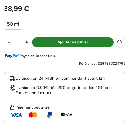
Prix
38,99 €
50 ml
−
+
Ajouter au panier
Payez en 4x sans frais.
Référence :
3264680024795
Livraison en 24h/48h en commandant avant 12h
Livraison à 0,99€ dès 29€ et gratuite dès 49€ en
France continentale
Paiement sécurisé