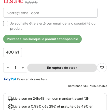
Prix
13,93 €
Prix de base
16,99 €
Je souhaite être alerté par email de la disponibilité du
produit.
Prévenez-moi lorsque le produit est disponible
400 ml
−
+
En rupture de stock
Payez en 4x sans frais.
Référence :
3337875905459
Livraison en 24h/48h en commandant avant 12h
Livraison à 0,99€ dès 29€ et gratuite dès 49€ en