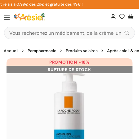
Aller
 relais à 0,99€ dès 29€ et gratuite dès 49€ !
au
contenu
Accueil
Parapharmacie
Produits solaires
Après soleil & co
PROMOTION -18%
RUPTURE DE STOCK