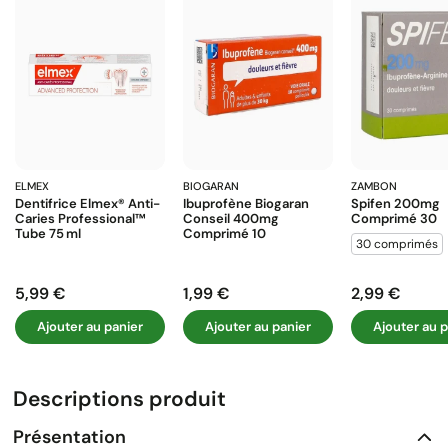
ELMEX
BIOGARAN
ZAMBON
Dentifrice Elmex® Anti-
Ibuprofène Biogaran
Spifen 200mg
Caries Professional™
Conseil 400mg
Comprimé 30
Tube 75 Ml
Comprimé 10
30 comprimés
5,99 €
1,99 €
2,99 €
Prix
Prix
Prix
Ajouter au panier
Ajouter au panier
Ajouter au p
Descriptions produit
Présentation