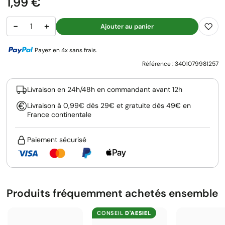
Prix
1,99 €
−
+
Ajouter au panier
Payez en 4x sans frais.
Référence :
3401079981257
Livraison en 24h/48h en commandant avant 12h
Livraison à 0,99€ dès 29€ et gratuite dès 49€ en
France continentale
Paiement sécurisé
Produits fréquemment achetés ensemble
CONSEIL
D'AESIEL