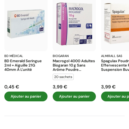
BD MÉDICAL
BIOGARAN
ALMIRALL SAS
BD Emerald Seringue
Macrogol 4000 Adultes
Spagulax Poud
2ml + Aiguille 21G
Biogaran 10 G Sans
Effervescente 
40mm À L'unité
Arôme Poudre...
Suspension Buva
20 sachets
0,45 €
3,99 €
3,99 €
Prix
Prix
Prix
Ajouter au panier
Ajouter au panier
Ajouter au p