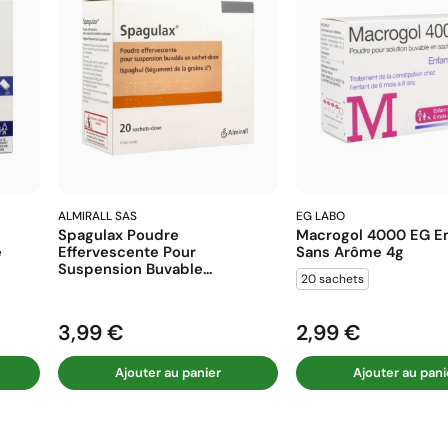
ALMIRALL SAS
EG LABO
Spagulax Poudre
Macrogol 4000 EG En
e
Effervescente Pour
Sans Arôme 4g
Suspension Buvable...
20 sachets
3,99 €
2,99 €
Prix
Prix
Ajouter au panier
Ajouter au pani