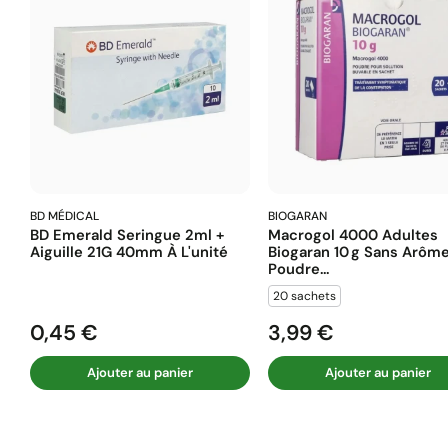
BD MÉDICAL
BIOGARAN
BD Emerald Seringue 2ml +
Macrogol 4000 Adultes
Aiguille 21G 40mm À L'unité
Biogaran 10 G Sans Arôm
Poudre...
20 sachets
0,45 €
3,99 €
Prix
Prix
Ajouter au panier
Ajouter au panier