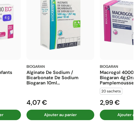
BIOGARAN
BIOGARAN
fants
Alginate De Sodium /
Macrogol 4000 E
Bicarbonate De Sodium
Biogaran 4g Ora
Biogaran 10ml...
Pamplemousse...
20 sachets
4,07 €
2,99 €
Prix
Prix
er
Ajouter au panier
Ajouter au