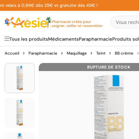
Aller
lais à 0,99€ dès 29€ et gratuite dès 49€ !
au
contenu
Pharmacie créée pour
soigner, veiller et rassembler
Tous les produits
Médicaments
Parapharmacie
Produits sol
Accueil
Parapharmacie
Maquillage
Teint
BB crème
RUPTURE DE STOCK