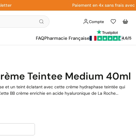
r
Paiement en 4x sans frais avec Payp
Compte
Liste
Panier
d'envies
FAQ
Pharmacie Française
4,6/5
rème Teintee Medium 40ml
se et un teint éclatant avec cette crème hydraphase teintée qui
 Cette BB crème enrichie en acide hyaluronique de La Roche...