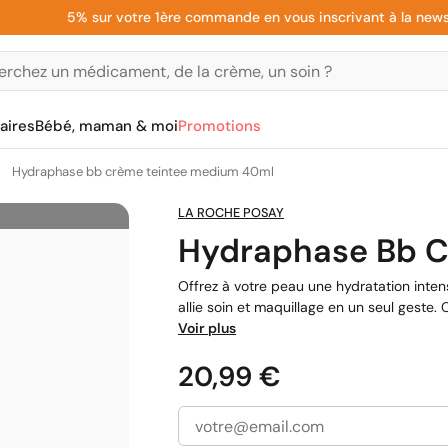
5% sur votre 1ère commande en vous inscrivant à la newslette
aires
Bébé, maman & moi
Promotions
Hydraphase bb crème teintee medium 40ml
LA ROCHE POSAY
Hydraphase Bb C
Offrez à votre peau une hydratation inten
allie soin et maquillage en un seul geste.
Voir plus
Prix
20,99 €