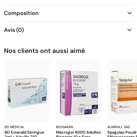
Composition
Avis (0)
Nos clients ont aussi aimé
BD MÉDICAL
BIOGARAN
ALMIRALL SAS
BD Emerald Seringue
Macrogol 4000 Adultes
Spagulax Poud
2ml + Aiguille 21G
Biogaran 10 G Sans
Effervescente 