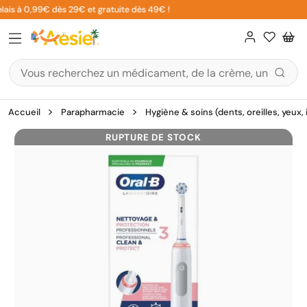
Aller
lais à 0,99€ dès 29€ et gratuite dès 49€ !
5
au
contenu
Accueil
Parapharmacie
Hygiène & soins (dents, oreilles, yeux,
RUPTURE DE STOCK