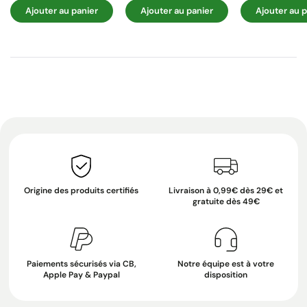
Ajouter au panier
Ajouter au panier
Ajouter au p
Origine des produits certifiés
Livraison à 0,99€ dès 29€ et
gratuite dès 49€
Paiements sécurisés via CB,
Notre équipe est à votre
Apple Pay & Paypal
disposition