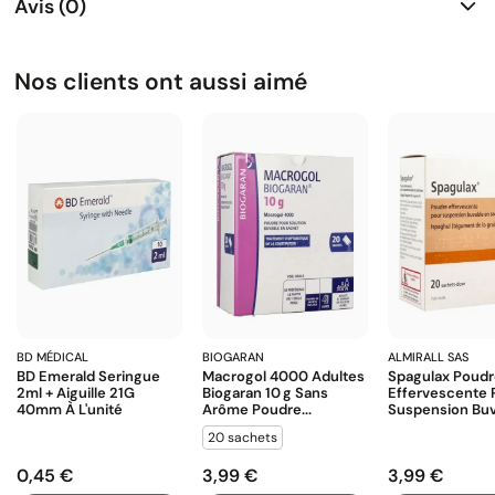
Avis (0)
Nos clients ont aussi aimé
BD MÉDICAL
BIOGARAN
ALMIRALL SAS
BD Emerald Seringue
Macrogol 4000 Adultes
Spagulax Poud
2ml + Aiguille 21G
Biogaran 10 G Sans
Effervescente 
40mm À L'unité
Arôme Poudre...
Suspension Buva
20 sachets
0,45 €
3,99 €
3,99 €
Prix
Prix
Prix