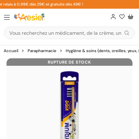
Aller
 relais à 0,99€ dès 29€ et gratuite dès 49€ !
au
contenu
Accueil
Parapharmacie
Hygiène & soins (dents, oreilles, yeux,
RUPTURE DE STOCK