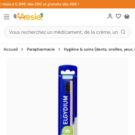
Aller
relais à 0,99€ dès 29€ et gratuite dès 49€ !
au
contenu
Accueil
Parapharmacie
Hygiène & soins (dents, oreilles, yeux,