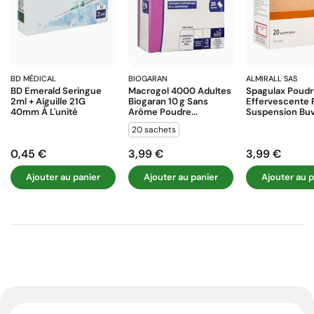
BD MÉDICAL
BIOGARAN
ALMIRALL SAS
BD Emerald Seringue
Macrogol 4000 Adultes
Spagulax Poud
2ml + Aiguille 21G
Biogaran 10 G Sans
Effervescente 
40mm À L'unité
Arôme Poudre...
Suspension Buva
20 sachets
0,45 €
3,99 €
3,99 €
Prix
Prix
Prix
Ajouter au panier
Ajouter au panier
Ajouter au p