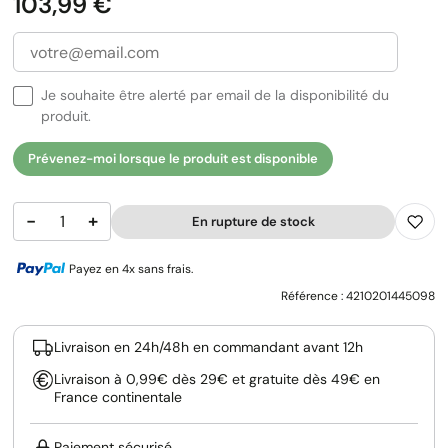
Prix
103,99 €
Je souhaite être alerté par email de la disponibilité du
produit.
Prévenez-moi lorsque le produit est disponible
−
+
En rupture de stock
Payez en 4x sans frais.
Référence :
4210201445098
Livraison en 24h/48h en commandant avant 12h
Livraison à 0,99€ dès 29€ et gratuite dès 49€ en
France continentale
Paiement sécurisé