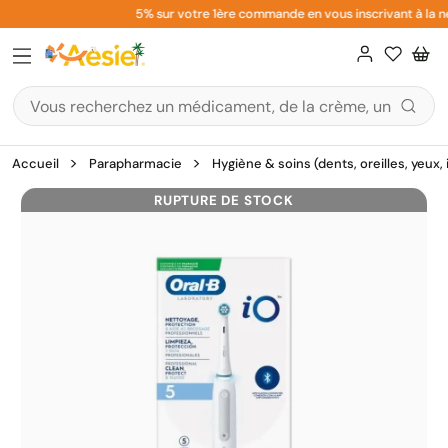
Aller
5% sur votre 1ère commande en vous inscrivant à la ne
au
contenu
Accueil
Parapharmacie
Hygiène & soins (dents, oreilles, yeux,
RUPTURE DE STOCK