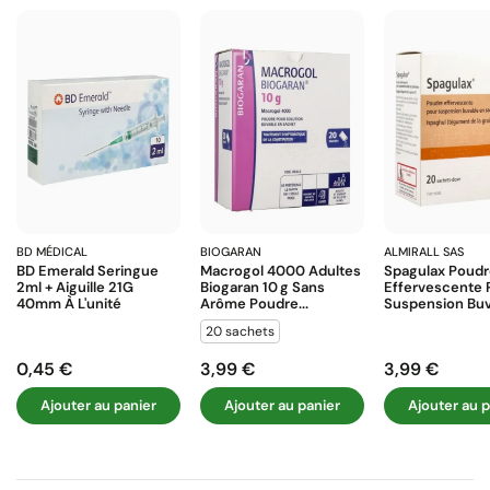
BD MÉDICAL
BIOGARAN
ALMIRALL SAS
BD Emerald Seringue
Macrogol 4000 Adultes
Spagulax Poud
2ml + Aiguille 21G
Biogaran 10 G Sans
Effervescente 
40mm À L'unité
Arôme Poudre...
Suspension Buva
20 sachets
0,45 €
3,99 €
3,99 €
Prix
Prix
Prix
Ajouter au panier
Ajouter au panier
Ajouter au p