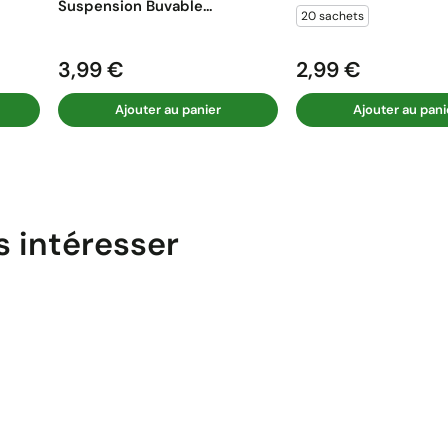
Suspension Buvable...
20 sachets
3,99 €
2,99 €
Prix
Prix
Ajouter au panier
Ajouter au pani
s intéresser