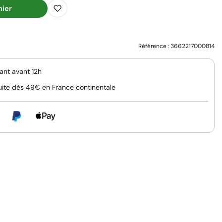
nier
Référence :
3662217000814
nt avant 12h
uite dès 49€ en France continentale