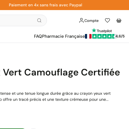
Paiement en 4x sans frais avec Paypal
Compte
Liste
Panier
d'envies
FAQ
Pharmacie Française
4,6/5
x Vert Camouflage Certifiée
ntense et une tenue longue durée grâce au crayon yeux vert
io offre un tracé précis et une texture crémeuse pour une...