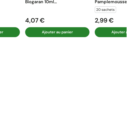
Biogaran 10ml...
Pamplemousse...
20 sachets
4,07 €
2,99 €
Prix
Prix
er
Ajouter au panier
Ajouter au