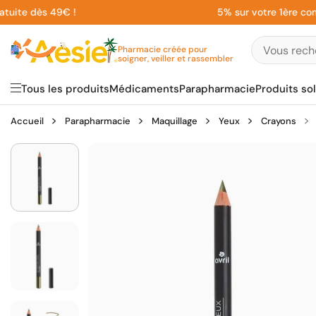
Aller
te dès 49€ !
5% sur votre 1ère command
au
contenu
Pharmacie créée pour
soigner, veiller et rassembler
Tous les produits
Médicaments
Parapharmacie
Produits sol
Accueil
Parapharmacie
Maquillage
Yeux
Crayons