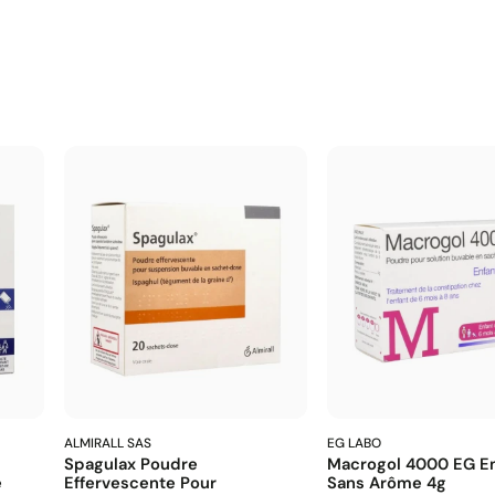
ALMIRALL SAS
EG LABO
Spagulax Poudre
Macrogol 4000 EG En
e
Effervescente Pour
Sans Arôme 4g