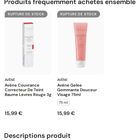
Produits fréquemment achetés ensemble
RUPTURE DE STOCK
RUPTURE DE STOCK
AVÈNE
AVÈNE
Avène Couvrance
Avène Gelee
Correcteur De Teint
Gommante Douceur
Baume Levres Rouge 3g
Visage 75ml
75 ml
15,99 €
15,99 €
Prix
Prix
Descriptions produit