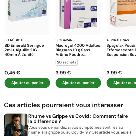
BD MÉDICAL
BIOGARAN
ALMIRALL SAS
BD Emerald Seringue
Macrogol 4000 Adultes
Spagulax Poud
2ml + Aiguille 21G
Biogaran 10 G Sans
Effervescente 
40mm À L'unité
Arôme Poudre...
Suspension Buva
20 sachets
0,45 €
3,99 €
3,99 €
Prix
Prix
Prix
Ajouter au panier
Ajouter au panier
Ajouter au p
Ces articles pourraient vous intéresser
Rhume vs Grippe vs Covid : Comment faire
la différence ?
Vous vous demandez si vos symptômes sont liés au
rhume, à la grippe ou au Covid-19 ? Cet article vous aide à