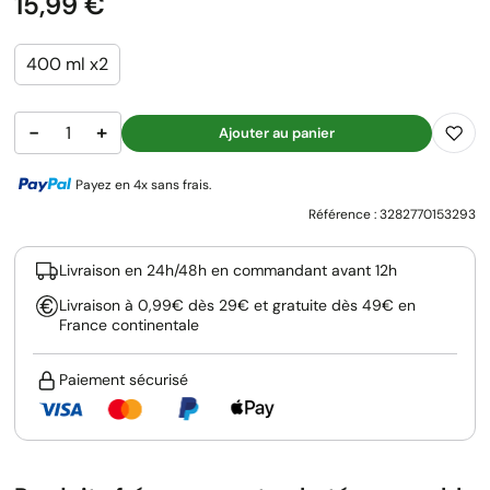
Prix
15,99 €
400 ml x2
−
+
Ajouter au panier
Payez en 4x sans frais.
Référence :
3282770153293
Livraison en 24h/48h en commandant avant 12h
Livraison à 0,99€ dès 29€ et gratuite dès 49€ en
France continentale
Paiement sécurisé