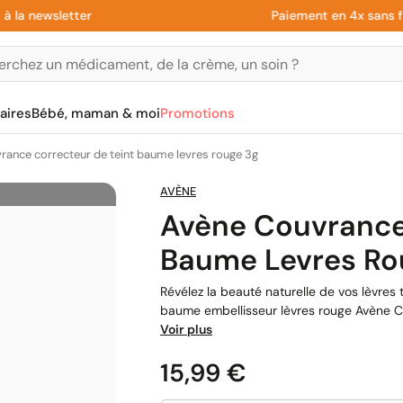
newsletter
Paiement en 4x sans frais 
aires
Bébé, maman & moi
Promotions
rance correcteur de teint baume levres rouge 3g
AVÈNE
Avène Couvrance
Baume Levres Ro
Révélez la beauté naturelle de vos lèvres
baume embellisseur lèvres rouge Avène Co
Voir plus
Prix
15,99 €