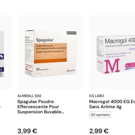
ALMIRALL SAS
EG LABO
Spagulax Poudre
Macrogol 4000 EG En
e
Effervescente Pour
Sans Arôme 4g
Suspension Buvable...
20 sachets
3,99 €
2,99 €
Prix
Prix