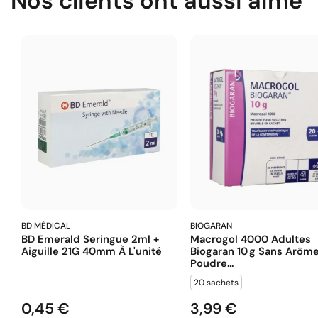
Nos clients ont aussi aimé
BD MÉDICAL
BIOGARAN
BD Emerald Seringue 2ml +
Macrogol 4000 Adultes
Aiguille 21G 40mm À L'unité
Biogaran 10 G Sans Arôm
Poudre...
20 sachets
0,45 €
3,99 €
Prix
Prix