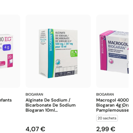
BIOGARAN
BIOGARAN
fants
Alginate De Sodium /
Macrogol 4000 E
Bicarbonate De Sodium
Biogaran 4g Ora
Biogaran 10ml...
Pamplemousse...
20 sachets
4,07 €
2,99 €
Prix
Prix