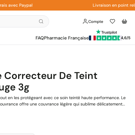
avec Paypal
Livraison en point relais 
Compte
Liste
Panier
d'envies
FAQ
Pharmacie Française
4,6/5
 Correcteur De Teint
uge 3g
 tout en les protégeant avec ce soin teinté haute performance. Le
uvrance offre une couvrance légère qui sublime délicatement...