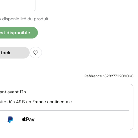
 disponibilité du produit.
est disponible
stock
Référence :
3282770209068
nt avant 12h
uite dès 49€ en France continentale