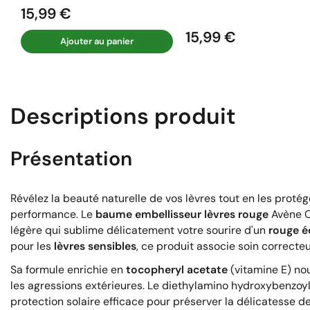
15,99 €
Prix
15,99 €
Prix
Ajouter au panier
Descriptions produit
Présentation
Révélez la beauté naturelle de vos lèvres tout en les proté
performance. Le
baume embellisseur lèvres rouge
Avène C
légère qui sublime délicatement votre sourire d'un
rouge é
pour les
lèvres sensibles
, ce produit associe soin correcte
Sa formule enrichie en
tocopheryl acetate
(vitamine E) no
les agressions extérieures. Le diethylamino hydroxybenzoy
protection solaire efficace pour préserver la délicatesse 