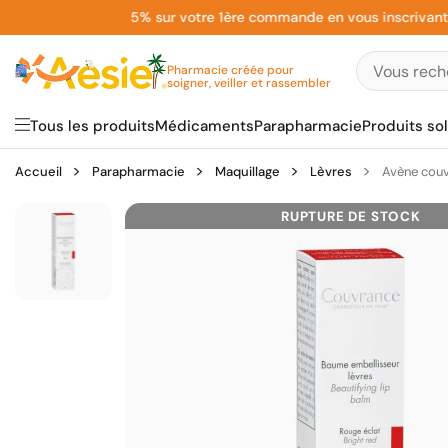
Aller
5% sur votre 1ère commande en vous inscrivant à la 
au
contenu
Pharmacie créée pour
soigner, veiller et rassembler
Tous les produits
Médicaments
Parapharmacie
Produits sol
Accueil
Parapharmacie
Maquillage
Lèvres
Avène couv
RUPTURE DE STOCK