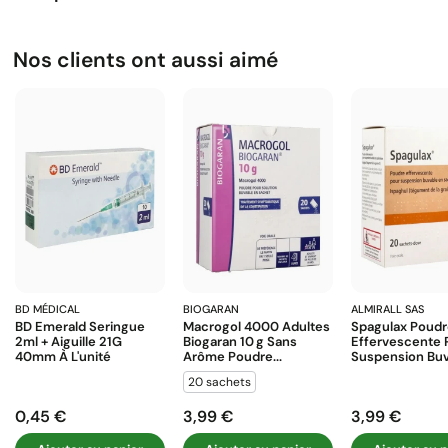
Nos clients ont aussi aimé
BD MÉDICAL
BIOGARAN
ALMIRALL SAS
BD Emerald Seringue
Macrogol 4000 Adultes
Spagulax Poud
2ml + Aiguille 21G
Biogaran 10 G Sans
Effervescente 
40mm À L'unité
Arôme Poudre...
Suspension Buva
20 sachets
0,45 €
3,99 €
3,99 €
Prix
Prix
Prix