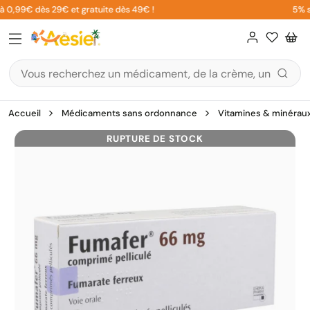
Aller
à 0,99€ dès 29€ et gratuite dès 49€ !
5% sur
au
contenu
Accueil
Médicaments sans ordonnance
Vitamines & minérau
RUPTURE DE STOCK