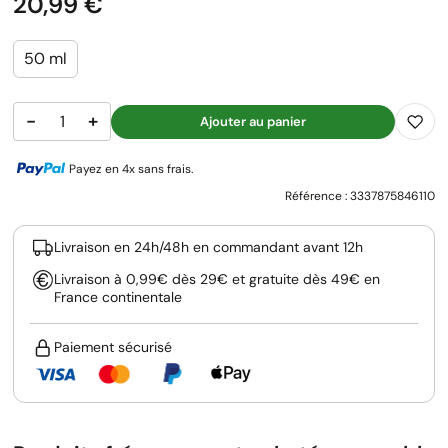
Prix
20,99 €
50 ml
−
+
Ajouter au panier
Payez en 4x sans frais.
Référence :
3337875846110
Livraison en 24h/48h en commandant avant 12h
Livraison à 0,99€ dès 29€ et gratuite dès 49€ en
France continentale
Paiement sécurisé