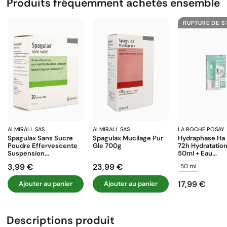
Produits fréquemment achetés ensemble
RUPTURE DE 
ALMIRALL SAS
ALMIRALL SAS
LA ROCHE POSAY
Spagulax Sans Sucre
Spagulax Mucilage Pur
Hydraphase Ha
Poudre Effervescente
Gle 700g
72h Hydratatio
Suspension...
50ml + Eau...
3,99 €
23,99 €
50 ml
Prix
Prix
17,99 €
Ajouter au panier
Ajouter au panier
Prix
Descriptions produit