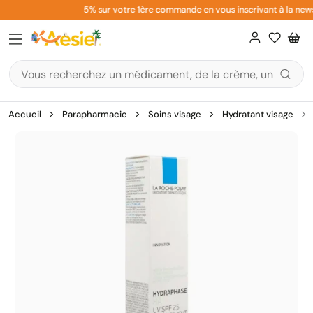
Aller
5% sur votre 1ère commande en vous inscrivant à la newsl
au
contenu
Accueil
Parapharmacie
Soins visage
Hydratant visage