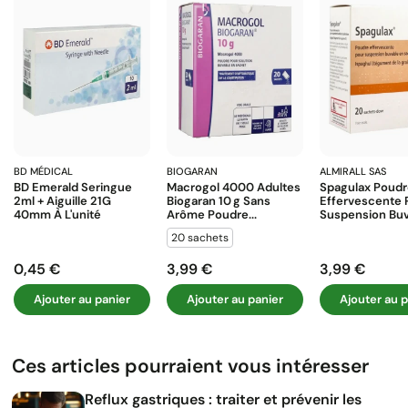
BD MÉDICAL
BIOGARAN
ALMIRALL SAS
BD Emerald Seringue
Macrogol 4000 Adultes
Spagulax Poud
2ml + Aiguille 21G
Biogaran 10 G Sans
Effervescente 
40mm À L'unité
Arôme Poudre...
Suspension Buva
20 sachets
0,45 €
3,99 €
3,99 €
Prix
Prix
Prix
Ajouter au panier
Ajouter au panier
Ajouter au p
Ces articles pourraient vous intéresser
Reflux gastriques : traiter et prévenir les