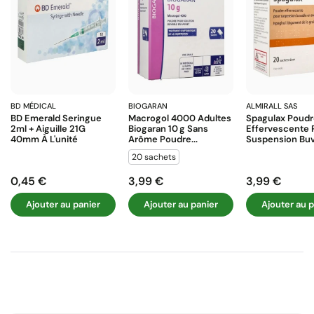
BD MÉDICAL
BIOGARAN
ALMIRALL SAS
BD Emerald Seringue
Macrogol 4000 Adultes
Spagulax Poud
2ml + Aiguille 21G
Biogaran 10 G Sans
Effervescente 
40mm À L'unité
Arôme Poudre...
Suspension Buva
20 sachets
0,45 €
3,99 €
3,99 €
Prix
Prix
Prix
Ajouter au panier
Ajouter au panier
Ajouter au p