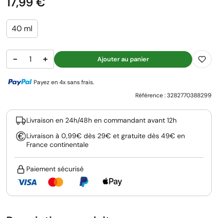
Prix
17,99 €
40 ml
−
+
Ajouter au panier
Payez en 4x sans frais.
Référence :
3282770388299
Livraison en 24h/48h en commandant avant 12h
Livraison à 0,99€ dès 29€ et gratuite dès 49€ en
France continentale
Paiement sécurisé