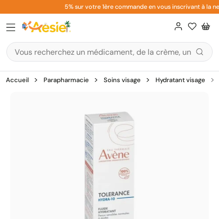
Aller
5% sur votre 1ère commande en vous inscrivant à la new
au
contenu
Accueil
Parapharmacie
Soins visage
Hydratant visage