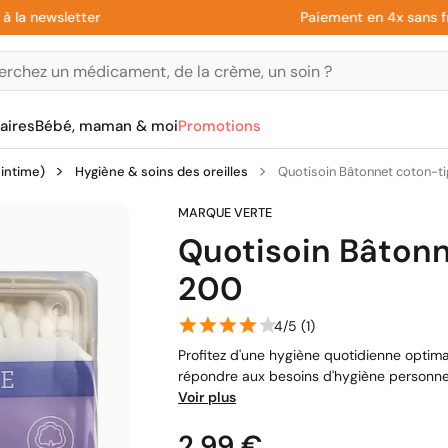
ewsletter
Paiement en 4x sans frais a
aires
Bébé, maman & moi
Promotions
 intime)
Hygiène & soins des oreilles
Quotisoin Bâtonnet coton-ti
Quotisoin Bâtonn
200
4/5 (1)
Profitez d'une hygiène quotidienne optim
répondre aux besoins d'hygiène personnell
Voir plus
Prix
2,99 €