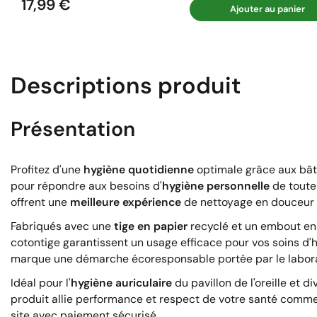
17,99 €
Prix
Ajouter au panier
Descriptions produit
Présentation
Profitez d'une
hygiène quotidienne
optimale grâce aux bât
pour répondre aux besoins d'
hygiène personnelle
de toute 
offrent une
meilleure expérience
de nettoyage en douceur t
Fabriqués avec une
tige en papier
recyclé et un embout en 
cotontige garantissent un usage efficace pour vos soins d'
marque une démarche écoresponsable portée par le labora
Idéal pour l'
hygiène auriculaire
du pavillon de l'oreille et 
produit allie performance et respect de votre santé comme 
site avec paiement sécurisé.