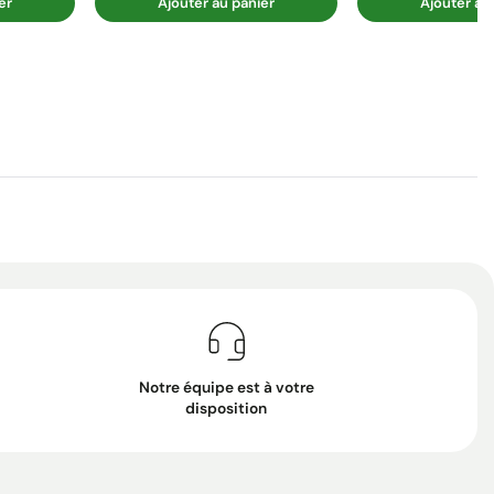
er
Ajouter au panier
Ajouter au
Notre équipe est à votre
disposition