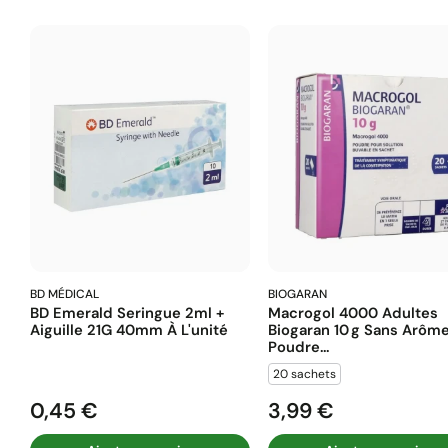
BD MÉDICAL
BIOGARAN
BD Emerald Seringue 2ml +
Macrogol 4000 Adultes
Aiguille 21G 40mm À L'unité
Biogaran 10 G Sans Arôm
Poudre...
20 sachets
0,45 €
3,99 €
Prix
Prix