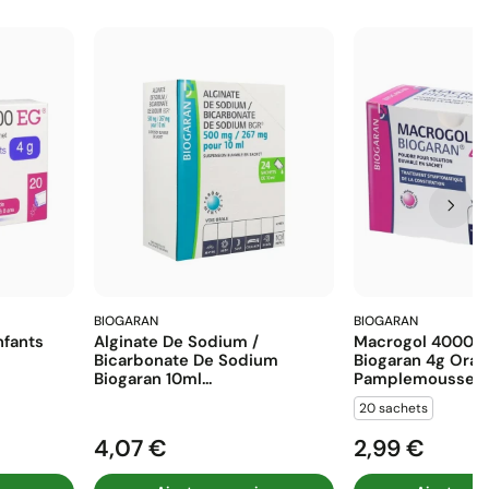
BIOGARAN
BIOGARAN
fants
Alginate De Sodium /
Macrogol 4000 E
Bicarbonate De Sodium
Biogaran 4g Ora
Biogaran 10ml...
Pamplemousse...
20 sachets
4,07 €
2,99 €
Prix
Prix