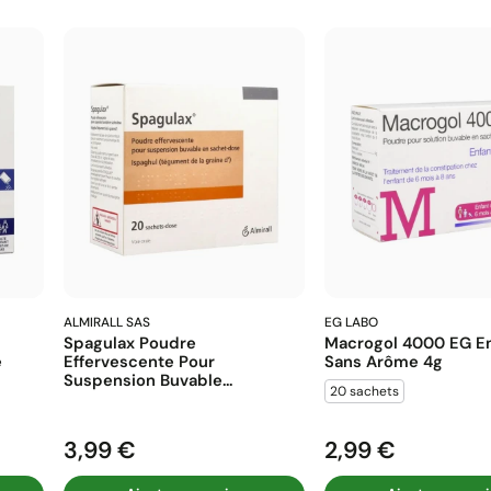
ALMIRALL SAS
EG LABO
Spagulax Poudre
Macrogol 4000 EG En
e
Effervescente Pour
Sans Arôme 4g
Suspension Buvable...
20 sachets
3,99 €
2,99 €
Prix
Prix