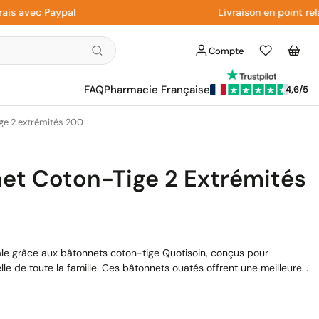
vec Paypal
Livraison en point relais à
Compte
Liste
Panier
d'envies
FAQ
Pharmacie Française
4,6/5
ge 2 extrémités 200
et Coton-Tige 2 Extrémités
ale grâce aux bâtonnets coton-tige Quotisoin, conçus pour
e de toute la famille. Ces bâtonnets ouatés offrent une meilleure...