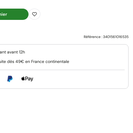
nier
Référence :
3401561016535
nt avant 12h
uite dès 49€ en France continentale