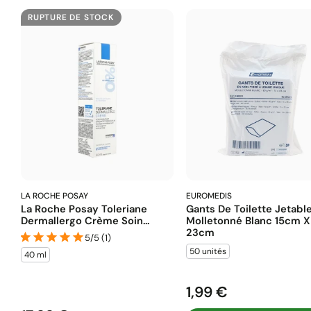
RUPTURE DE STOCK
LA ROCHE POSAY
EUROMEDIS
La Roche Posay Toleriane
Gants De Toilette Jetabl
Dermallergo Crème Soin...
Molletonné Blanc 15cm X
23cm
5/5 (1)
50 unités
40 ml
1,99 €
Prix