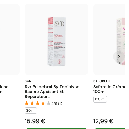
SVR
SAFORELLE
iane
Svr Palpebral By Topialyse
Saforelle Crème 
in
Baume Apaisant Et
100ml
Reparateur...
100 ml
4/5 (1)
30 ml
15,99 €
12,99 €
Prix
Prix