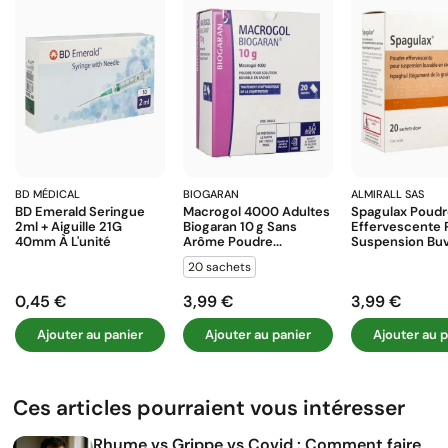
BD MÉDICAL
BIOGARAN
ALMIRALL SAS
BD Emerald Seringue
Macrogol 4000 Adultes
Spagulax Poud
2ml + Aiguille 21G
Biogaran 10 G Sans
Effervescente 
40mm À L'unité
Arôme Poudre...
Suspension Buva
20 sachets
0,45 €
3,99 €
3,99 €
Prix
Prix
Prix
Ajouter au panier
Ajouter au panier
Ajouter au p
Ces articles pourraient vous intéresser
Rhume vs Grippe vs Covid : Comment faire