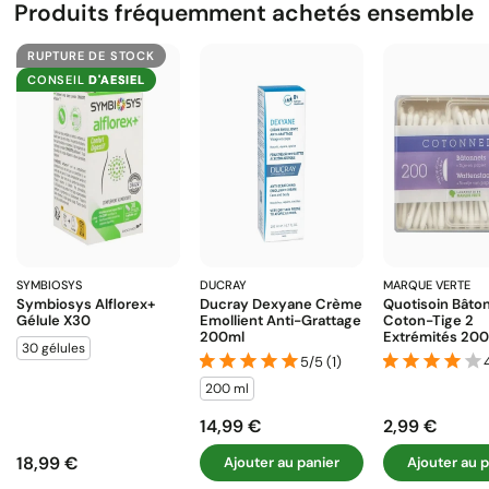
Produits fréquemment achetés ensemble
RUPTURE DE STOCK
CONSEIL
D'AESIEL
SYMBIOSYS
DUCRAY
MARQUE VERTE
Symbiosys Alflorex+
Ducray Dexyane Crème
Quotisoin Bâto
Gélule X30
Emollient Anti-Grattage
Coton-Tige 2
200ml
Extrémités 200
30 gélules
5/5 (1)
200 ml
14,99 €
2,99 €
Prix
Prix
18,99 €
Ajouter au panier
Ajouter au p
Prix