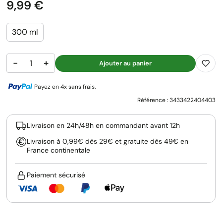
Prix
9,99 €
300 ml
−
+
Ajouter au panier
Payez en 4x sans frais.
Référence :
3433422404403
Livraison en 24h/48h en commandant avant 12h
Livraison à 0,99€ dès 29€ et gratuite dès 49€ en
France continentale
Paiement sécurisé