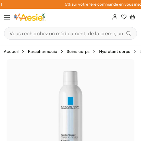
Aller
5% sur votre 1ère commande en vous inscriv
au
contenu
Accueil
Parapharmacie
Soins corps
Hydratant corps