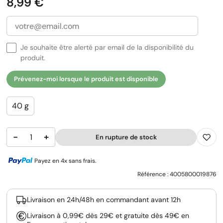
Prix
8,99 €
Je souhaite être alerté par email de la disponibilité du
produit.
Prévenez-moi lorsque le produit est disponible
40 g
−
+
En rupture de stock
Payez en 4x sans frais.
Référence :
4005800019876
Livraison en 24h/48h en commandant avant 12h
Livraison à 0,99€ dès 29€ et gratuite dès 49€ en