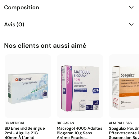
Composition
Avis (0)
Nos clients ont aussi aimé
BD MÉDICAL
BIOGARAN
ALMIRALL SAS
BD Emerald Seringue
Macrogol 4000 Adultes
Spagulax Poud
2ml + Aiguille 21G
Biogaran 10 G Sans
Effervescente 
40mm À L'unité
Arôme Poudre...
Suspension Buva