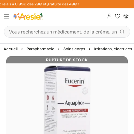
Aller
relais à 0,99€ dès 29€ et gratuite dès 49€ !
au
contenu
Accueil
Parapharmacie
Soins corps
Irritations, cicatrices
RUPTURE DE STOCK