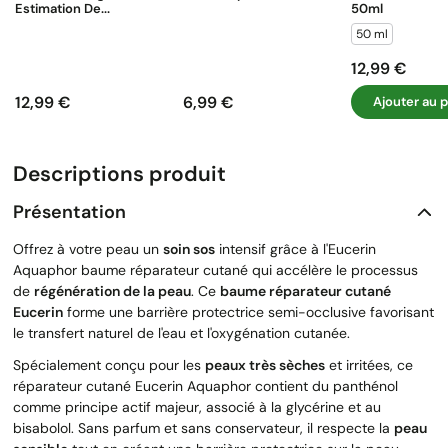
Estimation De...
50ml
50 ml
12,99 €
Prix
12,99 €
6,99 €
Ajouter au p
Prix
Prix
Descriptions produit
Présentation
Offrez à votre peau un
soin sos
intensif grâce à l'Eucerin
Aquaphor baume réparateur cutané qui accélère le processus
de
régénération de la peau
. Ce
baume réparateur cutané
Eucerin
forme une barrière protectrice semi-occlusive favorisant
le transfert naturel de l'eau et l'oxygénation cutanée.
Spécialement conçu pour les
peaux très sèches
et irritées, ce
réparateur cutané Eucerin Aquaphor contient du panthénol
comme principe actif majeur, associé à la glycérine et au
bisabolol. Sans parfum et sans conservateur, il respecte la
peau