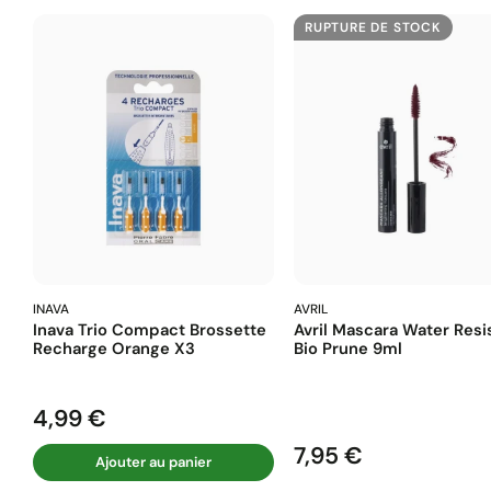
RUPTURE DE STOCK
INAVA
AVRIL
Inava Trio Compact Brossette
Avril Mascara Water Resi
Recharge Orange X3
Bio Prune 9ml
4,99 €
Prix
7,95 €
Prix
Ajouter au panier