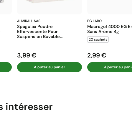
ALMIRALL SAS
EG LABO
Spagulax Poudre
Macrogol 4000 EG En
e
Effervescente Pour
Sans Arôme 4g
Suspension Buvable...
20 sachets
3,99 €
2,99 €
Prix
Prix
Ajouter au panier
Ajouter au pani
s intéresser