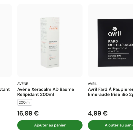
AVÈNE
AVRIL
stant
Avène Xeracalm AD Baume
Avril Fard À Paupiere
Relipidant 200ml
Emeraude Irise Bio 2
200 ml
16,99 €
4,99 €
Prix
Prix
Ajouter au panier
Ajouter au pani