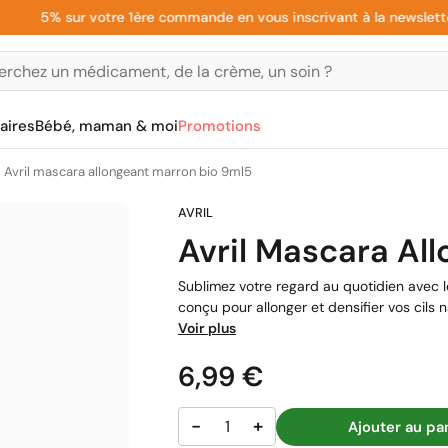
5% sur votre 1ère commande en vous inscrivant à la newsletter
aires
Bébé, maman & moi
Promotions
Avril mascara allongeant marron bio 9ml5
Avril Mascara Al
Sublimez votre regard au quotidien avec 
conçu pour allonger et densifier vos cils 
Voir plus
Prix
6,99 €
−
+
Ajouter au pa