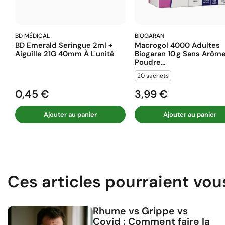
BD MÉDICAL
BIOGARAN
BD Emerald Seringue 2ml +
Macrogol 4000 Adultes
Aiguille 21G 40mm À L'unité
Biogaran 10 G Sans Arôm
Poudre...
20 sachets
0,45 €
3,99 €
Prix
Prix
Ajouter au panier
Ajouter au panier
Ces articles pourraient vou
Rhume vs Grippe vs
Covid : Comment faire la