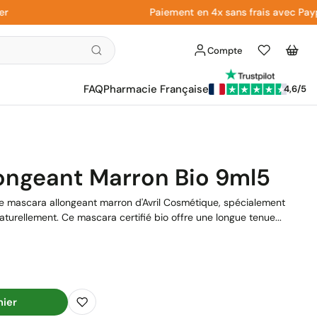
Paiement en 4x sans frais avec Paypal
Compte
Liste
Panier
d'envies
FAQ
Pharmacie Française
4,6/5
longeant Marron Bio 9ml5
le mascara allongeant marron d'Avril Cosmétique, spécialement
naturellement. Ce mascara certifié bio offre une longue tenue...
nier