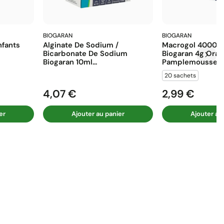
BIOGARAN
BIOGARAN
fants
Alginate De Sodium /
Macrogol 4000 E
Bicarbonate De Sodium
Biogaran 4g Ora
Biogaran 10ml...
Pamplemousse...
20 sachets
4,07 €
2,99 €
Prix
Prix
er
Ajouter au panier
Ajouter au