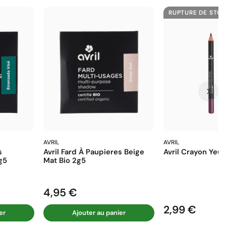
RUPTURE DE STO
AVRIL
AVRIL
s
Avril Fard À Paupieres Beige
Avril Crayon Yeux
g5
Mat Bio 2g5
4,95 €
Prix
2,99 €
Prix
er
Ajouter au panier