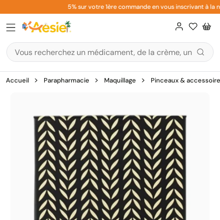
Aller
5% sur votre 1ère commande en vous inscrivant à la ne
au
contenu
Accueil
Parapharmacie
Maquillage
Pinceaux & accessoir