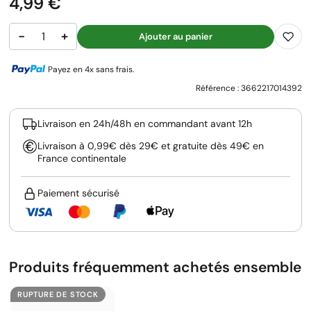
Prix
4,99 €
−
+
Ajouter au panier
Payez en 4x sans frais.
Référence :
3662217014392
Livraison en 24h/48h en commandant avant 12h
Livraison à 0,99€ dès 29€ et gratuite dès 49€ en
France continentale
Paiement sécurisé
Produits fréquemment achetés ensemble
RUPTURE DE STOCK