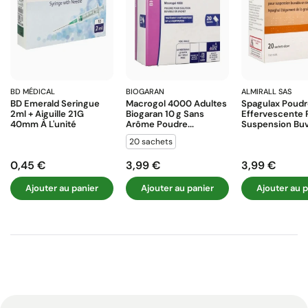
BD MÉDICAL
BIOGARAN
ALMIRALL SAS
BD Emerald Seringue
Macrogol 4000 Adultes
Spagulax Poud
2ml + Aiguille 21G
Biogaran 10 G Sans
Effervescente 
40mm À L'unité
Arôme Poudre...
Suspension Buva
20 sachets
0,45 €
3,99 €
3,99 €
Prix
Prix
Prix
Ajouter au panier
Ajouter au panier
Ajouter au p