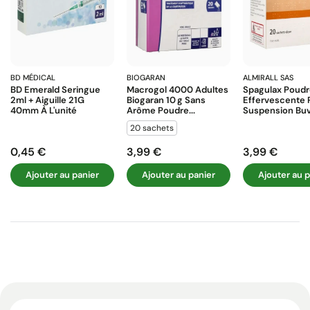
BD MÉDICAL
BIOGARAN
ALMIRALL SAS
BD Emerald Seringue
Macrogol 4000 Adultes
Spagulax Poud
2ml + Aiguille 21G
Biogaran 10 G Sans
Effervescente 
40mm À L'unité
Arôme Poudre...
Suspension Buva
20 sachets
0,45 €
3,99 €
3,99 €
Prix
Prix
Prix
Ajouter au panier
Ajouter au panier
Ajouter au p