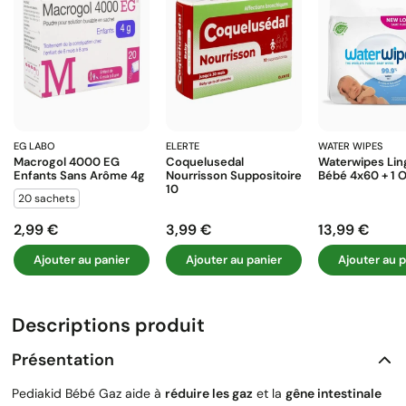
EG LABO
ELERTE
WATER WIPES
Macrogol 4000 EG
Coquelusedal
Waterwipes Lin
Enfants Sans Arôme 4g
Nourrisson Suppositoire
Bébé 4x60 + 1 O
10
20 sachets
2,99 €
3,99 €
13,99 €
Prix
Prix
Prix
Ajouter au panier
Ajouter au panier
Ajouter au p
Descriptions produit
Présentation
Pediakid Bébé Gaz aide à
réduire les gaz
et la
gêne intestinale