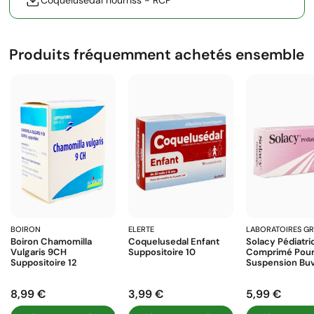
Coquelusedal nourriss - RCP
Produits fréquemment achetés ensemble
BOIRON
ELERTE
LABORATOIRES G
Boiron Chamomilla
Coquelusedal Enfant
Solacy Pédiatri
Vulgaris 9CH
Suppositoire 10
Comprimé Pou
Suppositoire 12
Suspension Buv
8,99 €
3,99 €
5,99 €
Prix
Prix
Prix