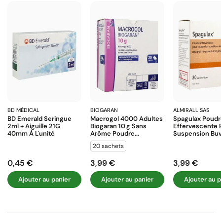
BD MÉDICAL
BIOGARAN
ALMIRALL SAS
BD Emerald Seringue
Macrogol 4000 Adultes
Spagulax Poud
2ml + Aiguille 21G
Biogaran 10 G Sans
Effervescente 
40mm À L'unité
Arôme Poudre...
Suspension Buva
20 sachets
0,45 €
3,99 €
3,99 €
Prix
Prix
Prix
Ajouter au panier
Ajouter au panier
Ajouter au p