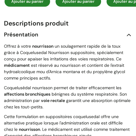
Ajouter au panier
Ajouter au panier
Ajouter au p
Descriptions produit
Présentation
Offrez à votre
nourrisson
un soulagement rapide de la toux
grâce à Coquelusedal Nourrisson suppositoire, spécialement
conçu pour apaiser les irritations des voies respiratoires. Ce
médicament
est réservé au nourrisson et contient de l'extrait
hydroalcoolique mou d'Arnica montana et du propylène glycol
comme principes actifs.
Coquelusédal nourrisson permet de traiter efficacement les
affections bronchiques
bénignes du système respiratoire. Son
administration par
voie rectale
garantit une absorption optimale
chez les tout-petits.
Cette formulation en suppositoires coquelusedal offre une
alternative pratique lorsque l'administration orale est difficile
chez le
nourrisson
. Le médicament est utilisé comme traitement
d'appoint des affections bronchiques aiguës.