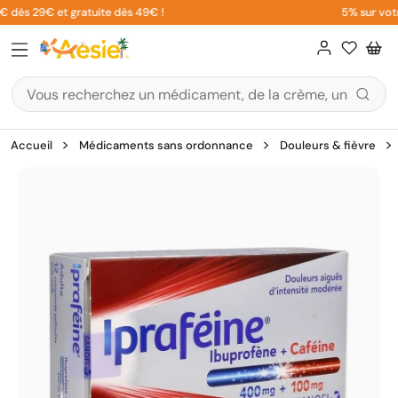
Aller
 dès 29€ et gratuite dès 49€ !
5% sur votre
au
contenu
Accueil
Médicaments sans ordonnance
Douleurs & fièvre