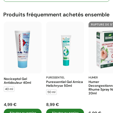
Produits fréquemment achetés ensemble
RUPTURE DE 
PURESSENTIEL
HUMER
Nociceptol Gel
Puressentiel Gel Arnica
Humer
Antidouleur 40ml
Helichryse 50ml
Decongestionn
40 ml
Rhume Spray N
50 ml
20ml
4,99 €
8,99 €
Prix
Prix
Ajouter au panier
Ajouter au panier