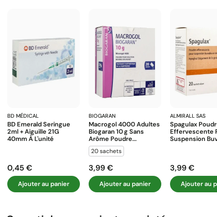
BD MÉDICAL
BIOGARAN
ALMIRALL SAS
BD Emerald Seringue
Macrogol 4000 Adultes
Spagulax Poud
2ml + Aiguille 21G
Biogaran 10 G Sans
Effervescente 
40mm À L'unité
Arôme Poudre...
Suspension Buva
20 sachets
0,45 €
3,99 €
3,99 €
Prix
Prix
Prix
Ajouter au panier
Ajouter au panier
Ajouter au p