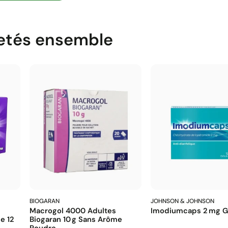
etés ensemble
BIOGARAN
JOHNSON & JOHNSON
Macrogol 4000 Adultes
Imodiumcaps 2 Mg Gé
e 12
Biogaran 10 G Sans Arôme
Poudre...