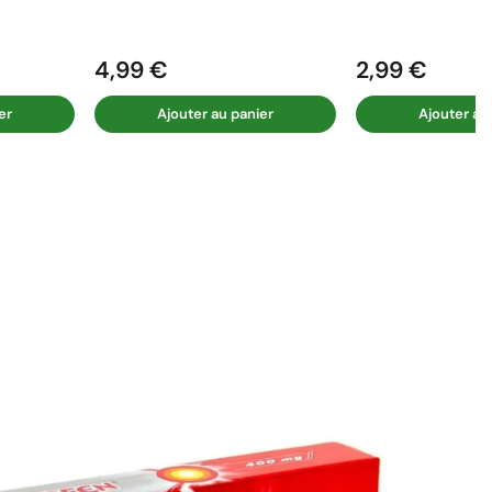
4,99 €
2,99 €
Prix
Prix
er
Ajouter au panier
Ajouter au