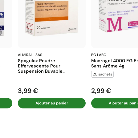
ALMIRALL SAS
EG LABO
Spagulax Poudre
Macrogol 4000 EG En
e
Effervescente Pour
Sans Arôme 4g
Suspension Buvable...
20 sachets
3,99 €
2,99 €
Prix
Prix
Ajouter au panier
Ajouter au pani