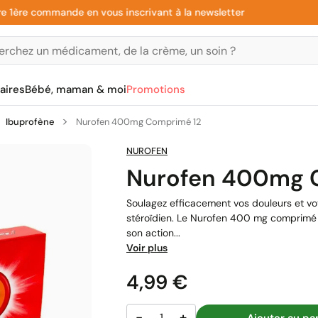
e commande en vous inscrivant à la newsletter
aires
Bébé, maman & moi
Promotions
Ibuprofène
Nurofen 400mg Comprimé 12
NUROFEN
Nurofen 400mg 
Soulagez efficacement vos douleurs et vo
stéroïdien. Le Nurofen 400 mg comprimé 
son action...
Voir plus
Prix
4,99 €
−
+
Ajouter au pa