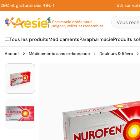
Aller
t gratuite dès 49€ !
5% sur votre 1èr
au
contenu
Pharmacie créée pour
soigner, veiller et rassembler
Tous les produits
Médicaments
Parapharmacie
Produits sol
Accueil
Médicaments sans ordonnance
Douleurs & fièvre