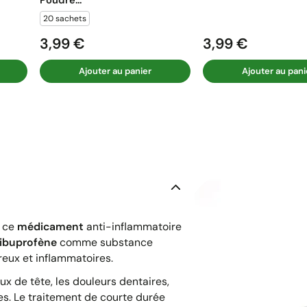
20 sachets
3,99 €
3,99 €
Prix
Prix
Ajouter au panier
Ajouter au pani
 ce
médicament
anti-inflammatoire
ibuprofène
comme substance
reux et inflammatoires.
ux de tête, les douleurs dentaires,
res. Le traitement de courte durée