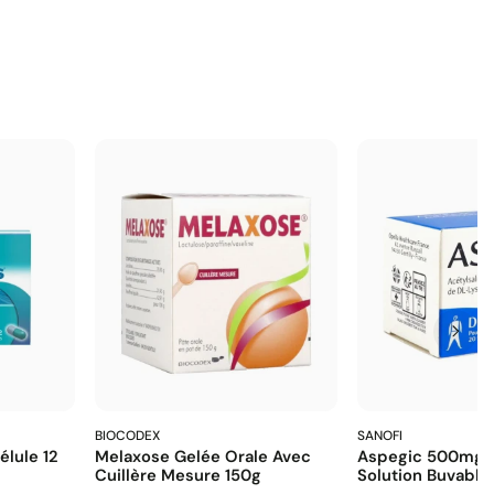
BIOCODEX
SANOFI
lule 12
Melaxose Gelée Orale Avec
Aspegic 500mg 
Cuillère Mesure 150g
Solution Buvable