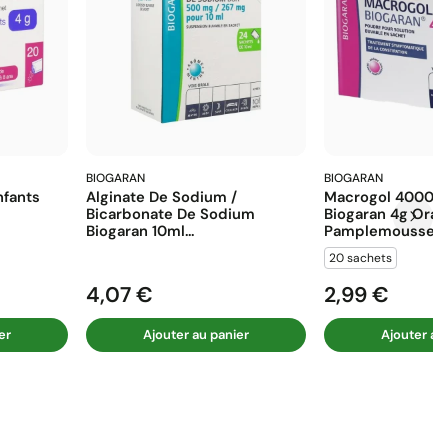
BIOGARAN
BIOGARAN
fants
Alginate De Sodium /
Macrogol 4000 E
Bicarbonate De Sodium
Biogaran 4g Ora
Biogaran 10ml...
Pamplemousse...
20 sachets
4,07 €
2,99 €
Prix
Prix
er
Ajouter au panier
Ajouter au