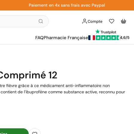
Paiement en 4x sans frais avec Paypal
Compte
Liste
Panier
d'envies
FAQ
Pharmacie Française
4,6/5
Comprimé 12
tre fièvre grâce à ce médicament anti-inflammatoire non
contient de l’ibuprofène comme substance active, reconnu pour
nier