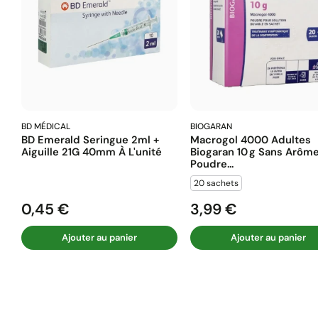
BD MÉDICAL
BIOGARAN
BD Emerald Seringue 2ml +
Macrogol 4000 Adultes
Aiguille 21G 40mm À L'unité
Biogaran 10 G Sans Arôm
Poudre...
20 sachets
0,45 €
3,99 €
Prix
Prix
Ajouter au panier
Ajouter au panier