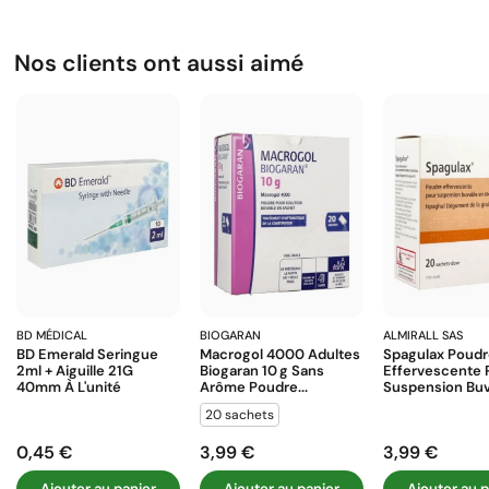
Nos clients ont aussi aimé
BD MÉDICAL
BIOGARAN
ALMIRALL SAS
BD Emerald Seringue
Macrogol 4000 Adultes
Spagulax Poud
2ml + Aiguille 21G
Biogaran 10 G Sans
Effervescente 
40mm À L'unité
Arôme Poudre...
Suspension Buva
20 sachets
0,45 €
3,99 €
3,99 €
Prix
Prix
Prix
Ajouter au panier
Ajouter au panier
Ajouter au p