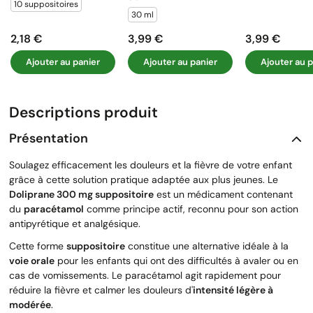
10 suppositoires
30 ml
2,18 €
3,99 €
3,99 €
Prix
Prix
Prix
Ajouter au panier
Ajouter au panier
Ajouter au p
Descriptions produit
Présentation
Soulagez efficacement les douleurs et la fièvre de votre enfant
grâce à cette solution pratique adaptée aux plus jeunes. Le
Doliprane 300 mg suppositoire
est un médicament contenant
du
paracétamol
comme principe actif, reconnu pour son action
antipyrétique et analgésique.
Cette forme
suppositoire
constitue une alternative idéale à la
voie orale
pour les enfants qui ont des difficultés à avaler ou en
cas de vomissements. Le paracétamol agit rapidement pour
réduire la fièvre et calmer les douleurs d'
intensité légère à
modérée
.