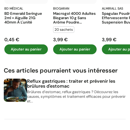
BD MÉDICAL
BIOGARAN
ALMIRALL SAS
BD Emerald Seringue
Macrogol 4000 Adultes
Spagulax Poud
2ml + Aiguille 21G
Biogaran 10 G Sans
Effervescente 
40mm À L'unité
Arôme Poudre...
Suspension Buva
20 sachets
0,45 €
3,99 €
3,99 €
Prix
Prix
Prix
Ajouter au panier
Ajouter au panier
Ajouter au p
Ces articles pourraient vous intéresser
Reflux gastriques : traiter et prévenir les
brûlures d'estomac
Brûlures d’estomac, reflux gastriques ? Découvrez les
causes, symptômes et traitement efficaces pour prévenir
et...