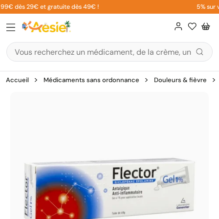
Aller
99€ dès 29€ et gratuite dès 49€ !
5% sur vo
au
contenu
Accueil
Médicaments sans ordonnance
Douleurs & fièvre