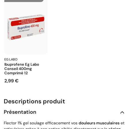
EG LABO
Ibuprofene Eg Labo
Conseil 400mg
Comprimé 12
2,99 €
Prix
Descriptions produit
Présentation
Flector 1% gel soulage efficacement vos
douleurs musculaires
et
articulaires grâce à son action ciblée directement sur la
région