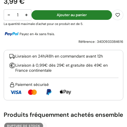
Prix
3,99 €
−
+
Ajouter au panier
La quantité maximale d'achat pour ce produit est de 5.
Payez en 4x sans frais.
Référence :
3400933384616
Livraison en 24h/48h en commandant avant 12h
Livraison à 0,99€ dès 29€ et gratuite dès 49€ en
France continentale
Paiement sécurisé
Produits fréquemment achetés ensemble
RUPTURE DE STOCK