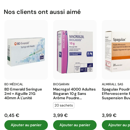
Nos clients ont aussi aimé
BD MÉDICAL
BIOGARAN
ALMIRALL SAS
BD Emerald Seringue
Macrogol 4000 Adultes
Spagulax Poud
2ml + Aiguille 21G
Biogaran 10 G Sans
Effervescente 
40mm À L'unité
Arôme Poudre...
Suspension Buva
20 sachets
0,45 €
3,99 €
3,99 €
Prix
Prix
Prix
Ajouter au panier
Ajouter au panier
Ajouter au p