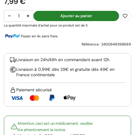
Prix
7,99 €
−
+
Ajouter au panier
La quantité maximale d'achat pour ce produit est de 5.
Payez en 4x sans frais.
Référence :
3400949398669
Livraison en 24h/48h en commandant avant 12h
Livraison à 0,99€ dès 29€ et gratuite dès 49€ en
France continentale
Paiement sécurisé
Attention, ceci est un médicament, veuillez
lire attentivement la notice.