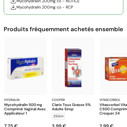
Mycohydralin 200mg co - NOTICE
Mycohydralin 200mg co - RCP
Produits fréquemment achetés ensemble
HYDRALIN
COOPER
VITASCORBOL
Mycohydralin 500 Mg
Clarix Toux Grasse 5%
Vitascorbol Vit
Comprimé Vaginal Avec
Adulte Sirop
C500 Comprim
Applicateur 1
Croquer 24
250ml
7,75 €
3,99 €
2,99 €
Prix
Prix
Prix