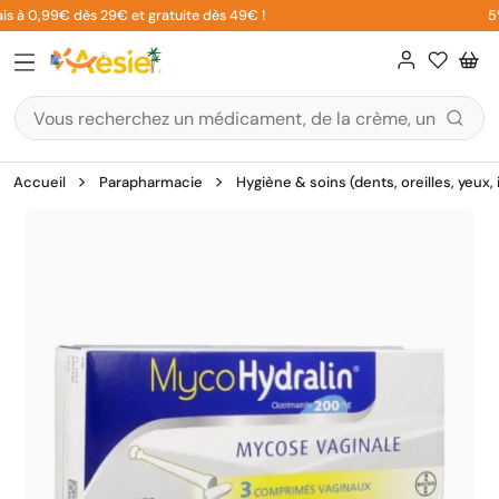
Aller
is à 0,99€ dès 29€ et gratuite dès 49€ !
5% 
au
contenu
Accueil
Parapharmacie
Hygiène & soins (dents, oreilles, yeux,