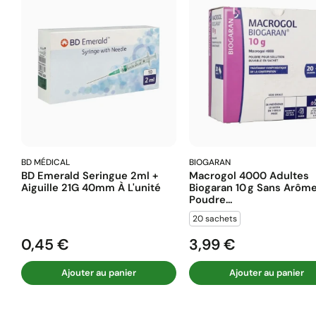
BD MÉDICAL
BIOGARAN
BD Emerald Seringue 2ml +
Macrogol 4000 Adultes
Aiguille 21G 40mm À L'unité
Biogaran 10 G Sans Arôm
Poudre...
20 sachets
0,45 €
3,99 €
Prix
Prix
Ajouter au panier
Ajouter au panier