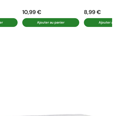
10,99 €
8,99 €
Prix
Prix
er
Ajouter au panier
Ajouter au