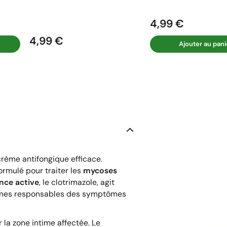
4,99 €
Prix
4,99 €
Prix
Ajouter au pani
crème antifongique efficace.
rmulé pour traiter les
mycoses
nce active
, le clotrimazole, agit
ogènes responsables des symptômes
 la zone intime affectée. Le