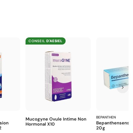
CONSEIL
D'AESIEL
BEPANTHEN
Mucogyne Ovule Intime Non
sion
Bepanthensensi
Hormonal X10
2
20 G