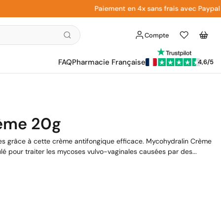
Paiement en 4x sans frais avec Paypal
Compte
Liste
Panier
d'envies
FAQ
Pharmacie Française
4,6/5
ème 20g
es grâce à cette crème antifongique efficace. Mycohydralin Crème
 pour traiter les mycoses vulvo-vaginales causées par des...