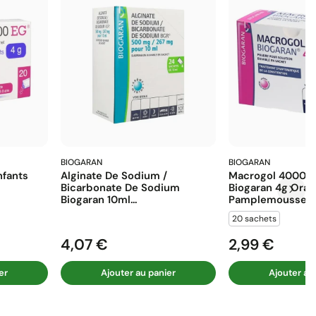
BIOGARAN
BIOGARAN
fants
Alginate De Sodium /
Macrogol 4000 E
Bicarbonate De Sodium
Biogaran 4g Ora
Biogaran 10ml...
Pamplemousse...
20 sachets
4,07 €
2,99 €
Prix
Prix
er
Ajouter au panier
Ajouter au