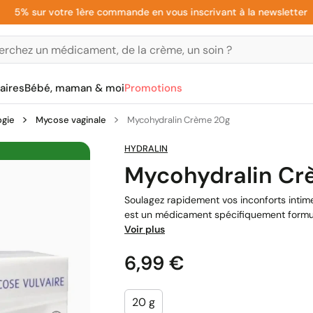
 sur votre 1ère commande en vous inscrivant à la newsletter
aires
Bébé, maman & moi
Promotions
ogie
Mycose vaginale
Mycohydralin Crème 20g
HYDRALIN
Mycohydralin Cr
Soulagez rapidement vos inconforts intim
est un médicament spécifiquement formulé
Voir plus
Prix
6,99 €
20 g