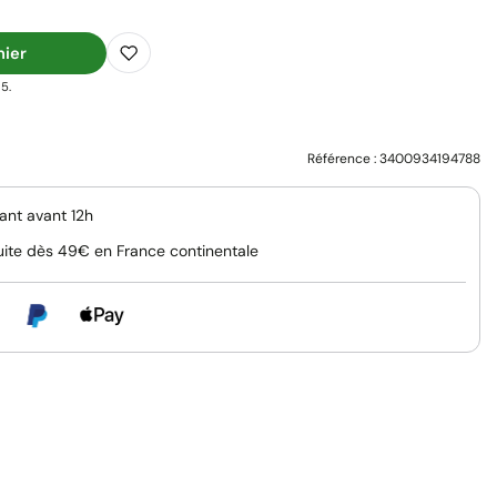
nier
5.
Référence :
3400934194788
nt avant 12h
uite dès 49€ en France continentale