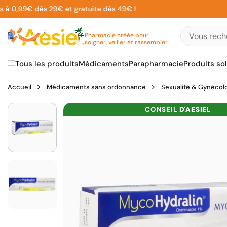
Aller
0,99€ dès 29€ et gratuite dès 49€ !
5%
au
contenu
Pharmacie créée pour
soigner, veiller et rassembler
Tous les produits
Médicaments
Parapharmacie
Produits sol
Accueil
Médicaments sans ordonnance
Sexualité & Gynécol
CONSEIL
D'AESIEL