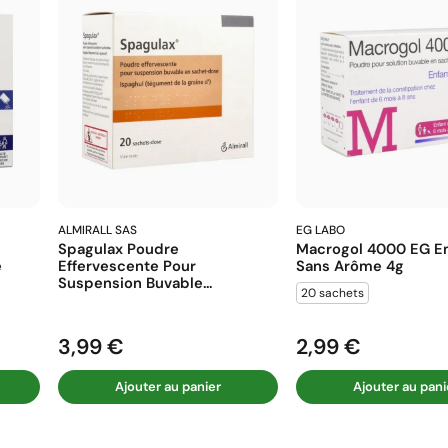
ALMIRALL SAS
EG LABO
Spagulax Poudre
Macrogol 4000 EG En
e
Effervescente Pour
Sans Arôme 4g
Suspension Buvable...
20 sachets
3,99 €
2,99 €
Prix
Prix
Ajouter au panier
Ajouter au pani