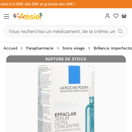
Aller
elais à 0,99€ dès 29€ et gratuite dès 49€ !
au
contenu
Accueil
Parapharmacie
Soins visage
Brillance, imperfecti
RUPTURE DE STOCK