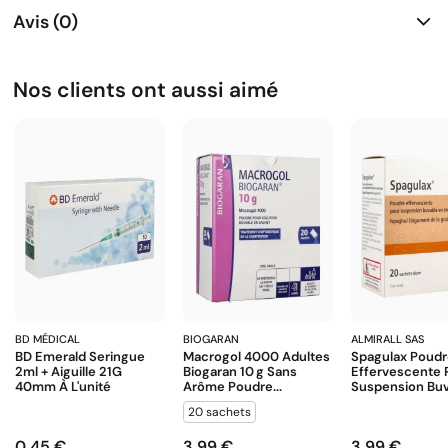
Avis (0)
Nos clients ont aussi aimé
BD MÉDICAL
BIOGARAN
ALMIRALL SAS
BD Emerald Seringue
Macrogol 4000 Adultes
Spagulax Poud
2ml + Aiguille 21G
Biogaran 10 G Sans
Effervescente 
40mm À L'unité
Arôme Poudre...
Suspension Buva
20 sachets
0,45 €
3,99 €
3,99 €