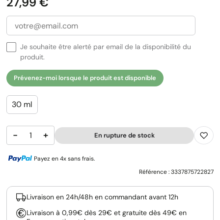
Prix
27,99 €
Je souhaite être alerté par email de la disponibilité du
produit.
Prévenez-moi lorsque le produit est disponible
30 ml
−
+
En rupture de stock
Payez en 4x sans frais.
Référence :
3337875722827
Livraison en 24h/48h en commandant avant 12h
Livraison à 0,99€ dès 29€ et gratuite dès 49€ en