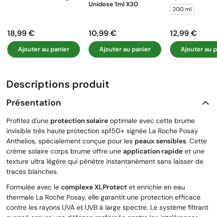
Unidose 1ml X30
200 ml
18,99 €
10,99 €
12,99 €
Prix
Prix
Prix
Ajouter au panier
Ajouter au panier
Ajouter au p
Descriptions produit
Présentation
Profitez d'une
protection solaire
optimale avec cette brume
invisible très haute protection spf50+ signée La Roche Posay
Anthelios, spécialement conçue pour les
peaux sensibles
. Cette
crème solaire corps brume offre une
application rapide
et une
texture ultra légère qui pénètre instantanément sans laisser de
traces blanches.
Formulée avec le
complexe XLProtect
et enrichie en eau
thermale La Roche Posay, elle garantit une protection efficace
contre les rayons UVA et UVB à large spectre. Le système filtrant