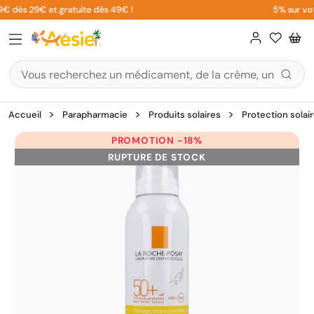
Aller
€ dès 29€ et gratuite dès 49€ !
5% sur votr
au
contenu
Accueil
Parapharmacie
Produits solaires
Protection solai
PROMOTION -18%
RUPTURE DE STOCK