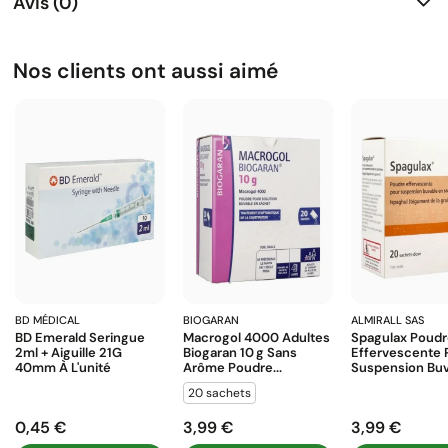
Avis (0)
Nos clients ont aussi aimé
BD MÉDICAL
BIOGARAN
ALMIRALL SAS
BD Emerald Seringue
Macrogol 4000 Adultes
Spagulax Poud
2ml + Aiguille 21G
Biogaran 10 G Sans
Effervescente 
40mm À L'unité
Arôme Poudre...
Suspension Buva
20 sachets
0,45 €
3,99 €
3,99 €
Prix
Prix
Prix