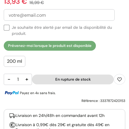
Prix
13,93 €
Prix de base
16,99 €
Je souhaite être alerté par email de la disponibilité du
produit.
Prévenez-moi lorsque le produit est disponible
200 ml
−
+
En rupture de stock
Payez en 4x sans frais.
Référence :
3337872420153
Livraison en 24h/48h en commandant avant 12h
Livraison à 0,99€ dès 29€ et gratuite dès 49€ en