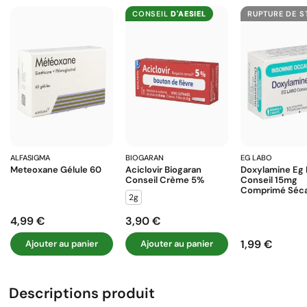
CONSEIL
D'AESIEL
RUPTURE DE 
ALFASIGMA
BIOGARAN
EG LABO
Meteoxane Gélule 60
Aciclovir Biogaran
Doxylamine Eg
Conseil Crème 5%
Conseil 15mg
Comprimé Séca
2g
4,99 €
3,90 €
Prix
Prix
1,99 €
Ajouter au panier
Ajouter au panier
Prix
Descriptions produit