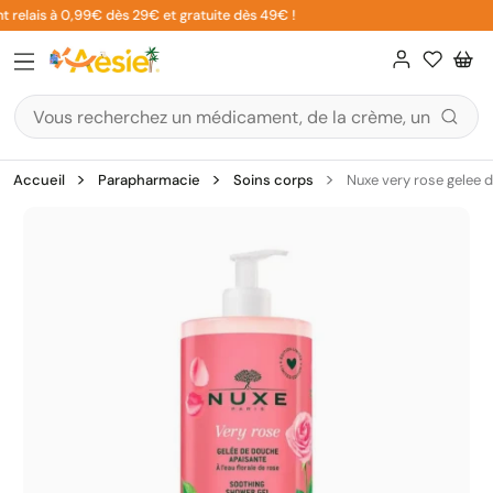
Aller
 relais à 0,99€ dès 29€ et gratuite dès 49€ !
au
contenu
Accueil
Parapharmacie
Soins corps
Nuxe very rose gelee