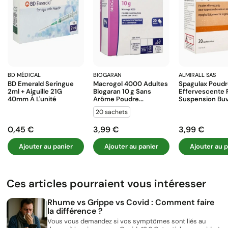
BD MÉDICAL
BIOGARAN
ALMIRALL SAS
BD Emerald Seringue
Macrogol 4000 Adultes
Spagulax Poud
2ml + Aiguille 21G
Biogaran 10 G Sans
Effervescente 
40mm À L'unité
Arôme Poudre...
Suspension Buva
20 sachets
0,45 €
3,99 €
3,99 €
Prix
Prix
Prix
Ajouter au panier
Ajouter au panier
Ajouter au p
Ces articles pourraient vous intéresser
Rhume vs Grippe vs Covid : Comment faire
la différence ?
Vous vous demandez si vos symptômes sont liés au