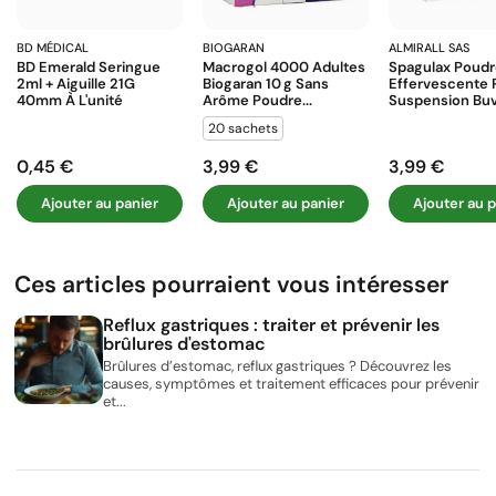
BD MÉDICAL
BIOGARAN
ALMIRALL SAS
BD Emerald Seringue
Macrogol 4000 Adultes
Spagulax Poud
2ml + Aiguille 21G
Biogaran 10 G Sans
Effervescente 
40mm À L'unité
Arôme Poudre...
Suspension Buva
20 sachets
0,45 €
3,99 €
3,99 €
Prix
Prix
Prix
Ajouter au panier
Ajouter au panier
Ajouter au p
Ces articles pourraient vous intéresser
Reflux gastriques : traiter et prévenir les
brûlures d'estomac
Brûlures d’estomac, reflux gastriques ? Découvrez les
causes, symptômes et traitement efficaces pour prévenir
et...