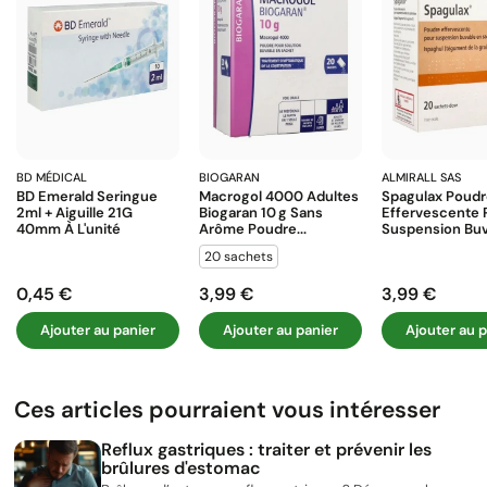
BD MÉDICAL
BIOGARAN
ALMIRALL SAS
BD Emerald Seringue
Macrogol 4000 Adultes
Spagulax Poud
2ml + Aiguille 21G
Biogaran 10 G Sans
Effervescente 
40mm À L'unité
Arôme Poudre...
Suspension Buva
20 sachets
0,45 €
3,99 €
3,99 €
Prix
Prix
Prix
Ajouter au panier
Ajouter au panier
Ajouter au p
Ces articles pourraient vous intéresser
Reflux gastriques : traiter et prévenir les
brûlures d'estomac