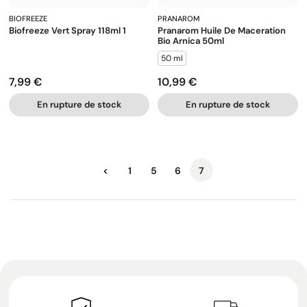
BIOFREEZE
PRANAROM
Biofreeze Vert Spray 118ml 1
Pranarom Huile De Maceration
Bio Arnica 50ml
50 ml
7,99 €
10,99 €
Prix
Prix
En rupture de stock
En rupture de stock
Précédent
<
1
5
6
7