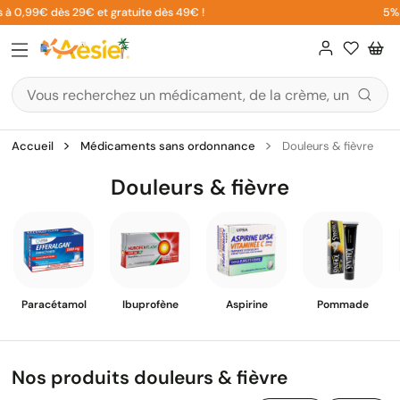
Aller
 0,99€ dès 29€ et gratuite dès 49€ !
5% sur
au
contenu
Accueil
Médicaments sans ordonnance
Douleurs & fièvre
Douleurs & fièvre
Paracétamol
Ibuprofène
Aspirine
Pommade
Nos produits douleurs & fièvre