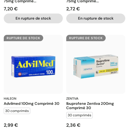
75mg Comprimé...
75mg Comprimé...
7,20 €
2,72 €
Prix
Prix
En rupture de stock
En rupture de stock
RUPTURE DE STOCK
RUPTURE DE STOCK
HALEON
ZENTIVA
Advilmed 100mg Comprimé 30
Ibuprofene Zentiva 200mg
Comprimé 30
30 comprimés
30 comprimés
2,99 €
2,36 €
Prix
Prix