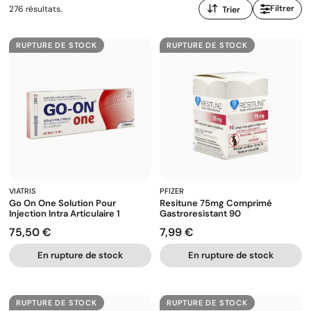
Trier
Filtrer
276 résultats.
par
:
RUPTURE DE STOCK
RUPTURE DE STOCK
VIATRIS
PFIZER
Go On One Solution Pour
Resitune 75mg Comprimé
Injection Intra Articulaire 1
Gastroresistant 90
75,50 €
7,99 €
Prix
Prix
En rupture de stock
En rupture de stock
RUPTURE DE STOCK
RUPTURE DE STOCK