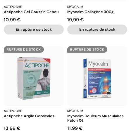
ACTIPOCHE
MYOCALM
Actipoche Gel Coussin Genou
Myocalm Collagène 300g
10,99 €
19,99 €
Prix
Prix
En rupture de stock
En rupture de stock
RUPTURE DE STOCK
RUPTURE DE STOCK
ACTIPOCHE
MYOCALM
Actipoche Argile Cervicales
Myocalm Douleurs Musculaires
Patch X4
13,99 €
11,99 €
Prix
Prix