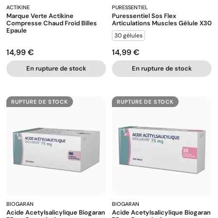
ACTIKINE
PURESSENTIEL
Marque Verte Actikine
Puressentiel Sos Flex
Compresse Chaud Froid Billes
Articulations Muscles Gélule X30
Epaule
30 gélules
14,99 €
14,99 €
Prix
Prix
En rupture de stock
En rupture de stock
RUPTURE DE STOCK
RUPTURE DE STOCK
BIOGARAN
BIOGARAN
Acide Acetylsalicylique Biogaran
Acide Acetylsalicylique Biogaran