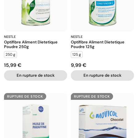
NESTLE
NESTLE
Optifibre Aliment Dietetique
Optifibre Aliment Dietetique
Poudre 250g
Poudre 125g
250 g
125 g
15,99 €
9,99 €
Prix
Prix
En rupture de stock
En rupture de stock
RUPTURE DE STOCK
RUPTURE DE STOCK