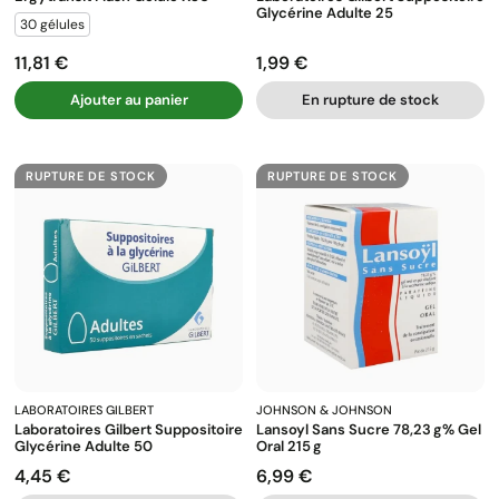
Glycérine Adulte 25
30 gélules
11,81 €
1,99 €
Prix
Prix
Ajouter au panier
En rupture de stock
RUPTURE DE STOCK
RUPTURE DE STOCK
LABORATOIRES GILBERT
JOHNSON & JOHNSON
Laboratoires Gilbert Suppositoire
Lansoyl Sans Sucre 78,23 G% Gel
Glycérine Adulte 50
Oral 215 G
4,45 €
6,99 €
Prix
Prix