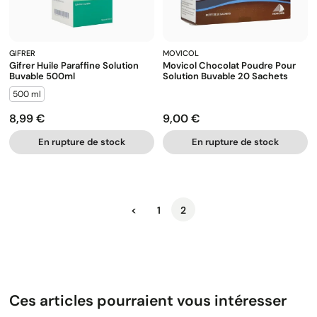
GIFRER
MOVICOL
Gifrer Huile Paraffine Solution
Movicol Chocolat Poudre Pour
Buvable 500ml
Solution Buvable 20 Sachets
500 ml
8,99 €
9,00 €
Prix
Prix
En rupture de stock
En rupture de stock
Précédent
<
1
2
Ces articles pourraient vous intéresser