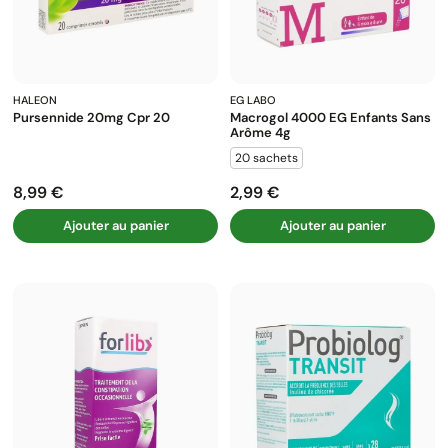
HALEON
EG LABO
Pursennide 20mg Cpr 20
Macrogol 4000 EG Enfants Sans
Arôme 4g
20 sachets
8,99 €
2,99 €
Prix
Prix
Ajouter au panier
Ajouter au panier