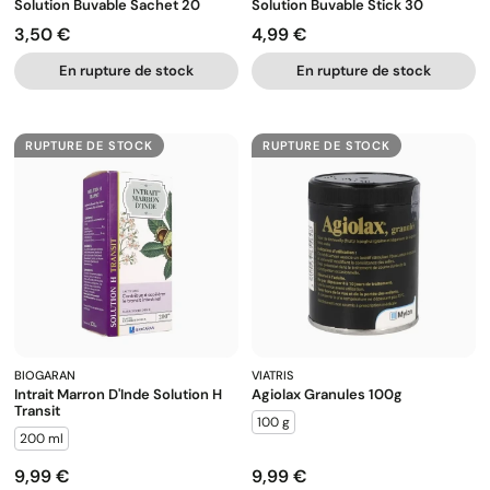
Solution Buvable Sachet 20
Solution Buvable Stick 30
3,50 €
4,99 €
Prix
Prix
En rupture de stock
En rupture de stock
RUPTURE DE STOCK
RUPTURE DE STOCK
BIOGARAN
VIATRIS
Intrait Marron D'Inde Solution H
Agiolax Granules 100g
Transit
100 g
200 ml
9,99 €
9,99 €
Prix
Prix