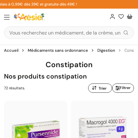
Aller
s à 0,99€ dès 29€ et gratuite dès 49€ !
5% s
au
contenu
Accueil
Médicaments sans ordonnance
Digestion
Consti
Constipation
Nos produits constipation
Trier
Filtrer
72 résultats.
par
: