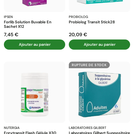
IPSEN
PROBIOLOG
Forlib Solution Buvable En
Probiolog Transit Stick28
Sachet X12
7,45 €
20,09 €
Prix
Prix
Ajouter au panier
Ajouter au panier
RUPTURE DE STOCK
NUTERGIA
LABORATOIRES GILBERT
Ergytransit Flash Gélule X30
Laboratoires Gilbert Suppositoire