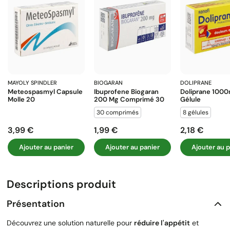
MAYOLY SPINDLER
BIOGARAN
DOLIPRANE
Meteospasmyl Capsule
Ibuprofene Biogaran
Doliprane 100
Molle 20
200 Mg Comprimé 30
Gélule
30 comprimés
8 gélules
3,99 €
1,99 €
2,18 €
Prix
Prix
Prix
Ajouter au panier
Ajouter au panier
Ajouter au p
Descriptions produit
Présentation
Découvrez une solution naturelle pour
réduire l'appétit
et