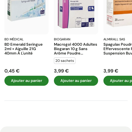
BD MÉDICAL
BIOGARAN
ALMIRALL SAS
BD Emerald Seringue
Macrogol 4000 Adultes
Spagulax Poud
2ml + Aiguille 21G
Biogaran 10 G Sans
Effervescente 
40mm À L'unité
Arôme Poudre...
Suspension Buva
20 sachets
0,45 €
3,99 €
3,99 €
Prix
Prix
Prix
Ajouter au panier
Ajouter au panier
Ajouter au p