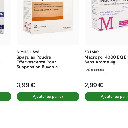
ALMIRALL SAS
EG LABO
Spagulax Poudre
Macrogol 4000 EG En
e
Effervescente Pour
Sans Arôme 4g
Suspension Buvable...
20 sachets
3,99 €
2,99 €
Prix
Prix
Ajouter au panier
Ajouter au pani