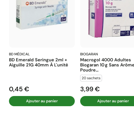
BD MÉDICAL
BIOGARAN
BD Emerald Seringue 2ml +
Macrogol 4000 Adultes
Aiguille 21G 40mm À L'unité
Biogaran 10 G Sans Arôm
Poudre...
20 sachets
0,45 €
3,99 €
Prix
Prix
Ajouter au panier
Ajouter au panier