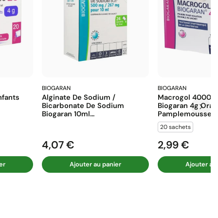
BIOGARAN
BIOGARAN
fants
Alginate De Sodium /
Macrogol 4000 E
Bicarbonate De Sodium
Biogaran 4g Ora
Biogaran 10ml...
Pamplemousse...
20 sachets
4,07 €
2,99 €
Prix
Prix
er
Ajouter au panier
Ajouter au