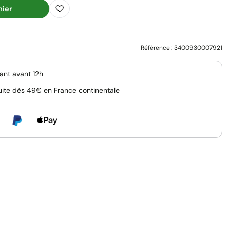
nier
Référence :
3400930007921
nt avant 12h
uite dès 49€ en France continentale