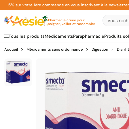
Aller
% sur votre 1ère commande en vous inscrivant à la newsletter
au
contenu
Pharmacie créée pour
soigner, veiller et rassembler
Tous les produits
Médicaments
Parapharmacie
Produits sol
Accueil
Médicaments sans ordonnance
Digestion
Diarrh