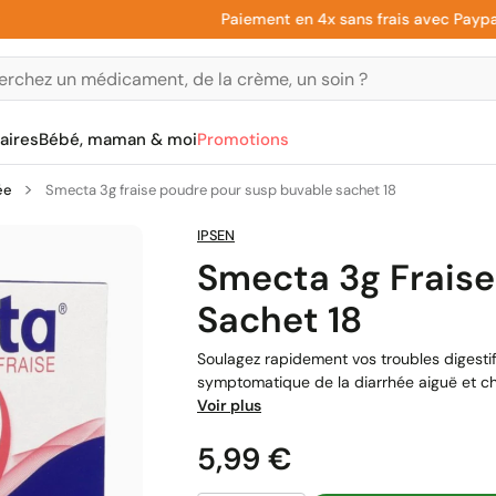
Paiement en 4x sans frais avec Paypal
aires
Bébé, maman & moi
Promotions
ée
Smecta 3g fraise poudre pour susp buvable sachet 18
IPSEN
Smecta 3g Fraise
Sachet 18
Soulagez rapidement vos troubles digesti
symptomatique de la diarrhée aiguë et chron
Voir plus
Prix
5,99 €