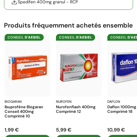
Spedifen 400mg granul - RCP
Produits fréquemment achetés ensemble
CONSEIL
D'AESIEL
CONSEIL
D'AESIEL
CONSEIL
D'AE
BIOGARAN
NUROFEN
DAFLON
Ibuprofène Biogaran
Nurofenflash 400mg
Daflon 1000mg
Conseil 400mg
Comprimé 12
Comprimé 18
Comprimé 10
1,99 €
5,99 €
10,99 €
Prix
Prix
Prix