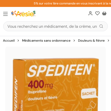
Aller
5% sur votre 1ère commande en vous inscrivant à la new
au
contenu
Accueil
Médicaments sans ordonnance
Douleurs & fièvre