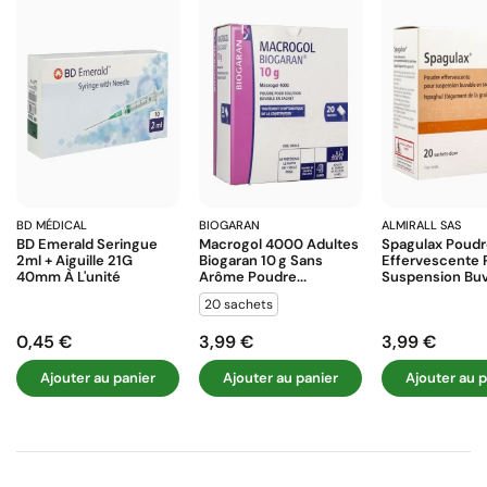
BD MÉDICAL
BIOGARAN
ALMIRALL SAS
BD Emerald Seringue
Macrogol 4000 Adultes
Spagulax Poud
2ml + Aiguille 21G
Biogaran 10 G Sans
Effervescente 
40mm À L'unité
Arôme Poudre...
Suspension Buva
20 sachets
0,45 €
3,99 €
3,99 €
Prix
Prix
Prix
Ajouter au panier
Ajouter au panier
Ajouter au p