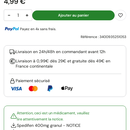
Prix
4,99 €
−
+
Ajouter au panier
Payez en 4x sans frais.
Référence :
3400935251053
Livraison en 24h/48h en commandant avant 12h
Livraison à 0,99€ dès 29€ et gratuite dès 49€ en
France continentale
Paiement sécurisé
Attention, ceci est un médicament, veuillez
lire attentivement la notice.
Spedifen 400mg granul - NOTICE