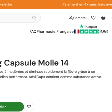
er
Paiement en 4x sans frais avec Pay
Compte
Liste
Panier
d'envies
FAQ
Pharmacie Française
4,6/5
 Capsule Molle 14
es à modérées et diminuez rapidement la fièvre grâce à ce
ïdien performant. AdvilCaps contient comme substance active...
nier