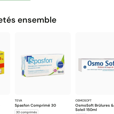
etés ensemble
TEVA
OSMOSOFT
e
Spasfon Comprimé 30
OsmoSoft Brûlures 
Soleil 150ml
30 comprimés