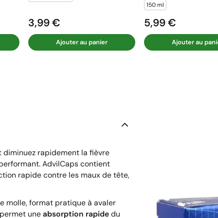
150 ml
3,99 €
5,99 €
Prix
Prix
Ajouter au panier
Ajouter au pani
 diminuez rapidement la fièvre
performant. AdvilCaps contient
ction rapide contre les maux de tête,
 molle, format pratique à avaler
e permet une
absorption rapide
du