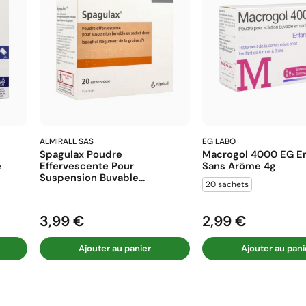
ALMIRALL SAS
EG LABO
Spagulax Poudre
Macrogol 4000 EG En
e
Effervescente Pour
Sans Arôme 4g
Suspension Buvable...
20 sachets
3,99 €
2,99 €
Prix
Prix
Ajouter au panier
Ajouter au pani