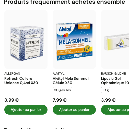
Produits fréquemment achetés ensemble
ALLERGAN
ALVITYL
BAUSCH & LOMB
Refresh Collyre
Alvityl Mela Sommeil
Liposic Gel
Unidose 0,4ml X30
Gélule X30
Ophtalmique 1
30 gélules
10 g
3,99 €
7,99 €
3,99 €
Prix
Prix
Prix
Ajouter au panier
Ajouter au panier
Ajouter au p