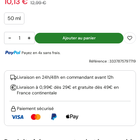
Prix
10,13 €
Prix de base
12,99 €
50 ml
−
+
Ajouter au panier
Payez en 4x sans frais.
Référence :
3337875797719
Livraison en 24h/48h en commandant avant 12h
Livraison à 0,99€ dès 29€ et gratuite dès 49€ en
France continentale
Paiement sécurisé