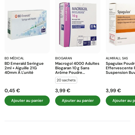
BD MÉDICAL
BIOGARAN
ALMIRALL SAS
BD Emerald Seringue
Macrogol 4000 Adultes
Spagulax Poud
2ml + Aiguille 21G
Biogaran 10 G Sans
Effervescente 
40mm À L'unité
Arôme Poudre...
Suspension Buva
20 sachets
0,45 €
3,99 €
3,99 €
Prix
Prix
Prix
Ajouter au panier
Ajouter au panier
Ajouter au p